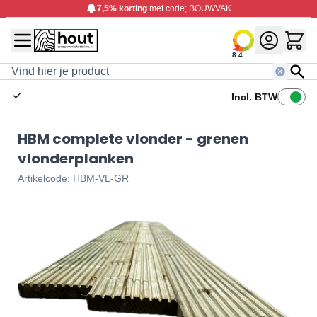
7,5% korting
met code; BOUWVAK
8.4
Search
Incl. BTW
HBM complete vlonder - grenen
vlonderplanken
Artikelcode: HBM-VL-GR