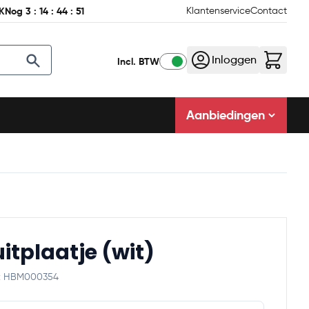
K
Nog
3
:
14
:
44
:
50
Klantenservice
Contact
Inloggen
Incl. BTW
Aanbiedingen
uitplaatje (wit)
e: HBM000354