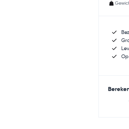
Gewich
Bez
Gra
Lev
Op 
Bereken