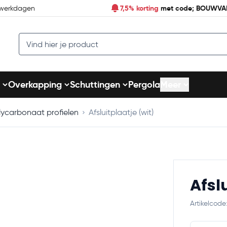
7,5% korting
met code; BOUWVA
 werkdagen
Search
Overkapping
Schuttingen
Pergola
Meer
lycarbonaat profielen
Afsluitplaatje (wit)
Afsl
Artikelcod