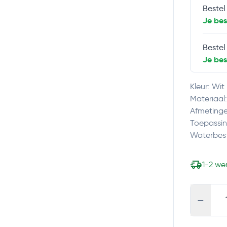
Bestel
Je be
Bestel
Je be
Kleur: Wit
Materiaal
Afmetinge
Toepassin
Waterbes
1-2 w
-