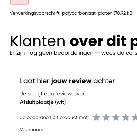
Compacte en handige afmeting
Verwerkingsvoorschrift_polycarbonaat_platen
(78.92 kB)
Met zijn afmetingen van 10 cm bij 10 cm, past dit p
perfect in elke ruimte. Je kunt het gebruiken om g
openingen af te dekken, of om een nette afwerki
Klanten
over dit
aan je project. Kortom, met ons witte afsluitplaatje
kwaliteit en veelzijdigheid. Het is de perfecte aanv
Er zijn nog geen beoordelingen — wees de eers
gereedschapskist.
Laat hier
jouw review
achter
Je schrijf een review over:
Afsluitplaatje (wit)
Je beoordeelt dit product met:
Voornaam