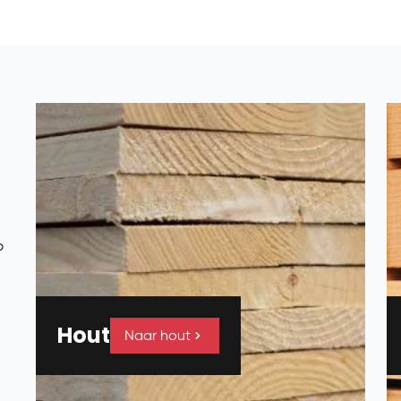
p
Hout
Naar hout