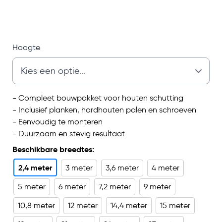
Hoogte
- Compleet bouwpakket voor houten schutting
- Inclusief planken, hardhouten palen en schroeven
- Eenvoudig te monteren
- Duurzaam en stevig resultaat
Beschikbare breedtes:
2,4 meter
3 meter
3,6 meter
4 meter
5 meter
6 meter
7,2 meter
9 meter
10,8 meter
12 meter
14,4 meter
15 meter