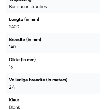
jarenlang meegaat.
Buitenconstructies
Lengte (in mm)
2400
Breedte (in mm)
140
Dikte (in mm)
16
Volledige breedte (in meters)
2,4
Kleur
Blank