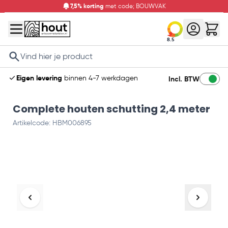
7,5% korting
met code; BOUWVAK
8.5
Search
Eigen levering
binnen 4-7 werkdagen
Incl. BTW
Complete houten schutting 2,4 meter
Artikelcode: HBM006895