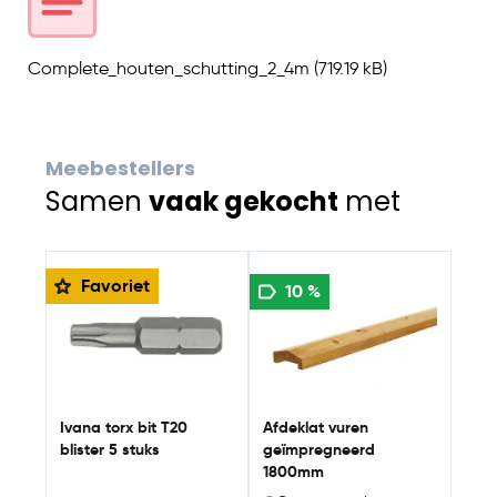
Complete_houten_schutting_2_4m
(719.19 kB)
Meebestellers
Samen
vaak gekocht
met
Navigating through the elements of the carousel is possib
Press to skip carousel
Press to go to carousel navigation
Favoriet
Tui
10 %
geï
ges
op 
Bre
Ivana torx bit T20
Afdeklat vuren
blister 5 stuks
geïmpregneerd
1800mm