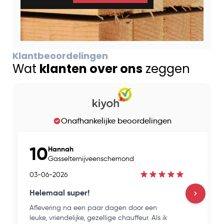
Klantbeoordelingen
Wat
klanten over ons
zeggen
Onafhankelijke beoordelingen
10
Hannah
Gasselternijveenschemond
03-06-2026
Helemaal super!
Aflevering na een paar dagen door een
H
leuke, vriendelijke, gezellige chauffeur. Als ik
e