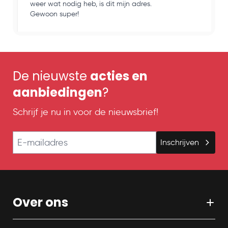
weer wat nodig heb, is dit mijn adres.
k
Gewoon super!
o
De nieuwste
acties en
aanbiedingen
?
Schrijf je nu in voor de nieuwsbrief!
E-mailadres
Inschrijven
Over ons