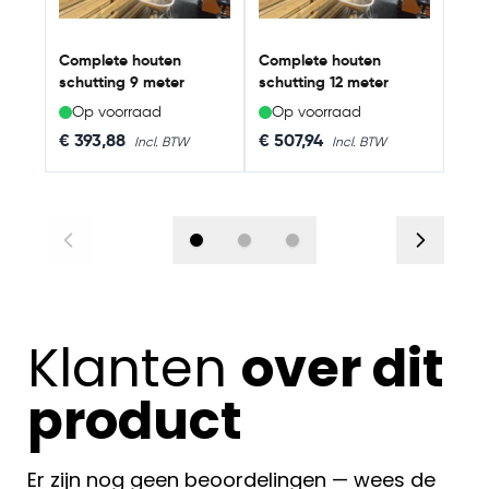
Complete houten
Complete houten
schutting 9 meter
schutting 12 meter
Op voorraad
Op voorraad
Op
As low as
As low as
As 
€ 393,88
€ 507,94
€ 6
Klanten
over dit
product
Er zijn nog geen beoordelingen — wees de