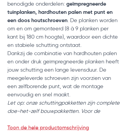
geïmpregneerde
benodigde onderdelen:
tuinplanken, hardhouten palen met punt en
een doos houtschroeven
. De planken worden
om en om gemonteerd (8 à 9 planken per
kant bij 180 cm hoogte), waardoor een dichte
en stabiele schutting ontstaat.
Dankzij de combinatie van hardhouten palen
en onder druk geïmpregneerde planken heeft
jouw schutting een lange levensduur. De
meegeleverde schroeven zijn voorzien van
een zelfborende punt, wat de montage
eenvoudig en snel maakt.
Let op: onze schuttingpakketten zijn complete
doe-het-zelf bouwpakketten. Voor de
montage is basisinzicht in maatvoering, zagen
en boren noodzakelijk.
Toon de hele productomschrijving