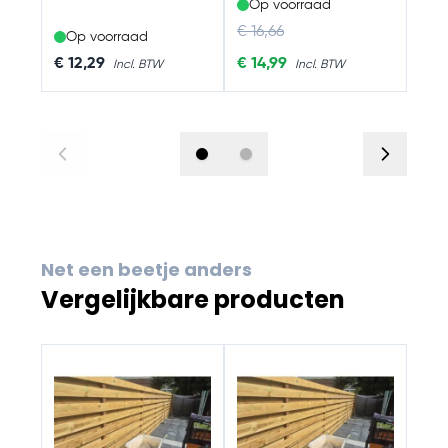
Op voorraad
Regular Price
€ 16,66
Op voorraad
Special Price
€ 12,29
€ 14,99
N
Net een beetje anders
Vergelijkbare producten
Navigating through the elements of the carousel is possib
Press to skip carousel
Press to go to carousel navigation
Com
schu