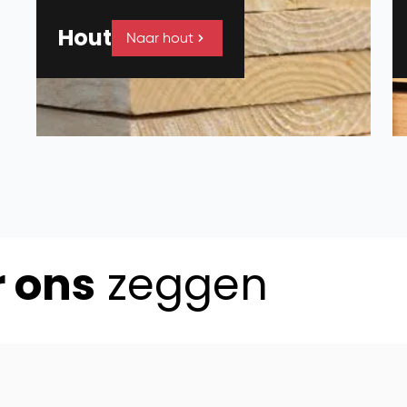
Hout
Naar hout
r ons
zeggen