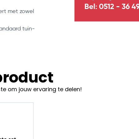
Bel: 0512 - 36 4
ert met zowel
tandaard tuin-
 product
tendeur
te om jouw ervaring te delen!
ng