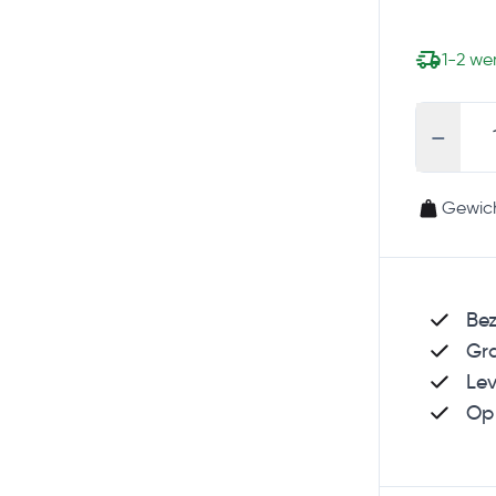
1-2 w
-
Gewich
Bez
Gra
Lev
Op 