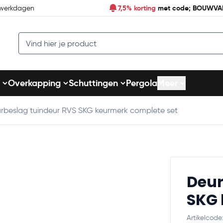
7,5% korting
met code; BOUWV
 werkdagen
Search
Overkapping
Schuttingen
Pergola
Meer
rbeslag tuindeur RVS SKG keurmerk complete set
Deur
SKG 
Artikelcod