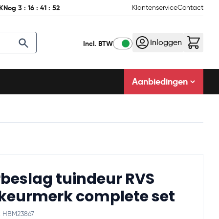
AK
Nog
3
:
16
:
41
:
51
Klantenservice
Contact
Inloggen
Incl. BTW
Aanbiedingen
beslag tuindeur RVS
keurmerk complete set
e: HBM23867