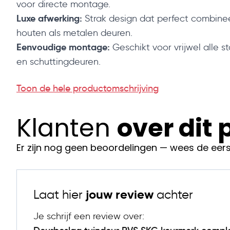
voor directe montage.
Luxe afwerking:
Strak design dat perfect combine
houten als metalen deuren.
Eenvoudige montage:
Geschikt voor vrijwel alle s
en schuttingdeuren.
Technische Specificaties
Toon de hele productomschrijving
Eigenschap
Waarde
Type product
Deurbeslagset
Klanten
over dit
Toepassing
Tuinpoort, schuttingdeur, bui
Materiaal
Roestvrij staal (RVS)
Er zijn nog geen beoordelingen — wees de eers
Afwerking
Geborsteld RVS, luxe uitstrali
Keurmerk
SKG**
Compleet geleverd
Laat hier
jouw review
achter
Slotkast, cilinder, slot, duimen
met
Je schrijf een review over:
Afmetingen (b x h x
13 × 24 × 15 cm