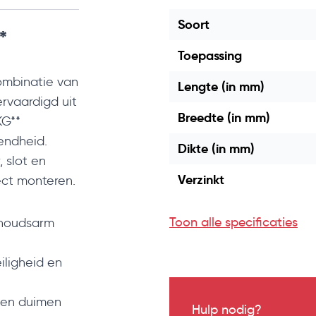
Soort
*
Toepassing
ombinatie van
Lengte (in mm)
ervaardigd uit
Breedte (in mm)
KG**
endheid.
Dikte (in mm)
, slot en
Verzinkt
ect monteren.
Toon alle specificaties
rhoudsarm
iligheid en
ot en duimen
Hulp nodig?