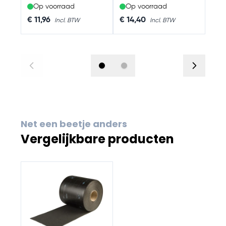
Op voorraad
Op voorraad
Op
€ 11,96
€ 14,40
€ 8
Net een beetje anders
Vergelijkbare producten
Navigating through the elements of the carousel is possib
Press to skip carousel