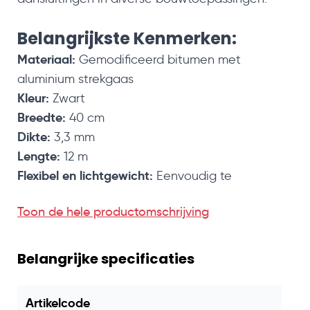
Belangrijkste Kenmerken:
Materiaal:
Gemodificeerd bitumen met
aluminium strekgaas
Kleur:
Zwart
Breedte:
40
cm
Dikte:
3,3 mm
Lengte:
12 m
Flexibel en lichtgewicht:
Eenvoudig te
verwerken, zelfs in lange lengtes
Toon de hele productomschrijving
Milieuvriendelijk alternatief:
Bevat geen lood
en is volledig recyclebaar
Esthetisch verantwoord:
Laat geen strepen
Belangrijke specificaties
achter op pannen of gevels
Artikelcode