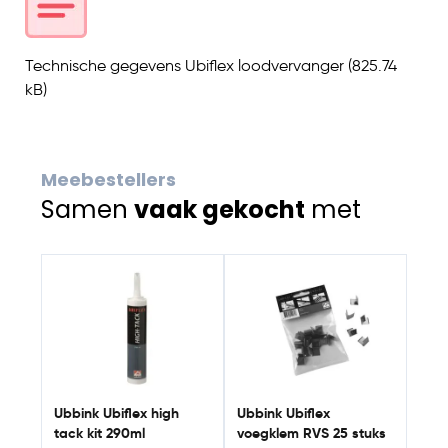
Technische gegevens Ubiflex loodvervanger
(825.74
kB)
Meebestellers
Samen
vaak gekocht
met
Navigating through the elements of the carousel is possib
Press to skip carousel
Press to go to carousel navigation
Ubbi
rec
Ubbink Ubiflex high
Ubbink Ubiflex
tack kit 290ml
voegklem RVS 25 stuks