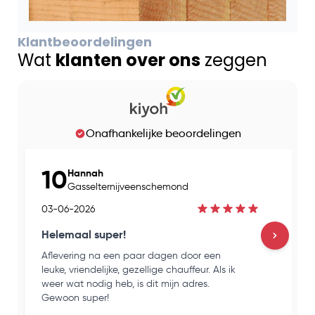
Klantbeoordelingen
Wat
klanten over ons
zeggen
Onafhankelijke beoordelingen
10
Hannah
Gasselternijveenschemond
03-06-2026
Helemaal super!
Aflevering na een paar dagen door een
H
leuke, vriendelijke, gezellige chauffeur. Als ik
e
weer wat nodig heb, is dit mijn adres.
k
Gewoon super!
o