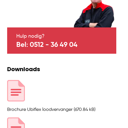
bouwprojecten.
Bestel nu en ervaar het
gemak van een hoogwaardige loodvervanger
die voldoet aan de eisen van moderne
bouwpraktijken.
Hulp nodig?
Bel: 0512 - 36 49 04
Downloads
Brochure Ubiflex loodvervanger
(670.84 kB)