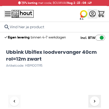
7,5% korting
met code; BOUWVAK
Nog
2
:
23
:
08
:
48
8.4
Search
Eigen levering
binnen 4-7 werkdagen
Incl. BTW
Ubbink Ubiflex loodvervanger 40cm
rol=12m zwart
Artikelcode: HBM001195