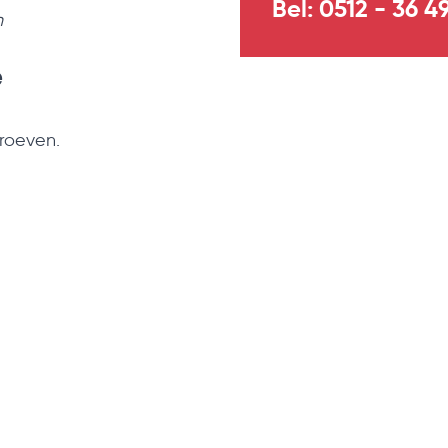
Bel: 0512 - 36 4
n
e
hroeven.
pregneerde
uidelijke
200 cm (extra
cheidingen en
leet