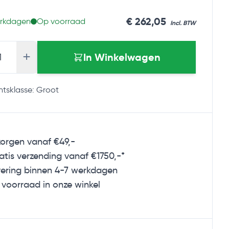
As low as
€ 262,05
erkdagen
Op voorraad
+
In Winkelwagen
tsklasse: Groot
zorgen vanaf €49,-
tis verzending vanaf €1750,-*
ering binnen 4-7 werkdagen
voorraad in onze winkel