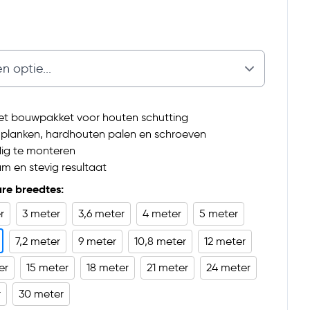
t bouwpakket voor houten schutting
ef planken, hardhouten palen en schroeven
ig te monteren
m en stevig resultaat
re breedtes:
r
3 meter
3,6 meter
4 meter
5 meter
7,2 meter
9 meter
10,8 meter
12 meter
er
15 meter
18 meter
21 meter
24 meter
r
30 meter