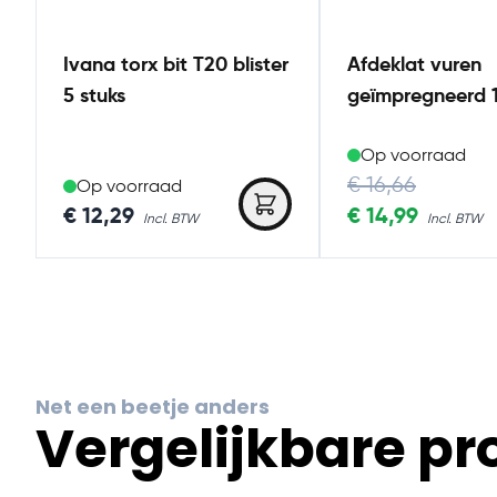
Ivana torx bit T20 blister
Afdeklat vuren
5 stuks
geïmpregneerd
Op voorraad
Regular Price
€ 16,66
Op voorraad
€ 12,29
Special Price
€ 14,99
Net een beetje anders
Vergelijkbare p