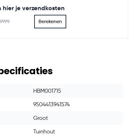
 hier je verzendkosten
Berekenen
pecificaties
HBM001715
9504413941574
Groot
Tuinhout