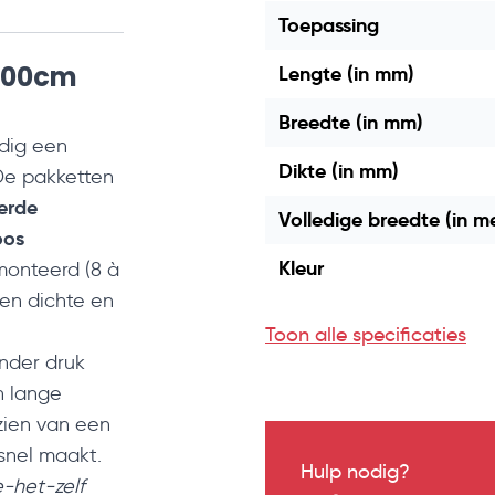
Toepassing
 600cm
Lengte (in mm)
Breedte (in mm)
dig een
Dikte (in mm)
De pakketten
erde
Volledige breedte (in m
oos
Kleur
onteerd (8 à
een dichte en
Toon alle specificaties
nder druk
n lange
zien van een
snel maakt.
Hulp nodig?
e-het-zelf