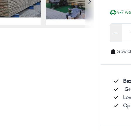
4-7 w
-
Gewich
Be
Gra
Lev
Op 