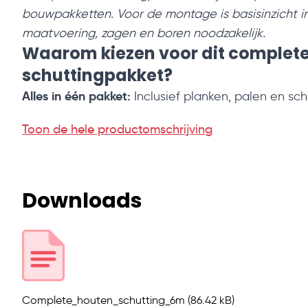
bouwpakketten. Voor de montage is basisinzicht i
maatvoering, zagen en boren noodzakelijk.
Waarom kiezen voor dit complet
schuttingpakket?
Alles in één pakket:
Inclusief planken, palen en sc
Duurzame materialen:
Hardhouten palen en geïm
Toon de hele productomschrijving
planken voor een lange levensduur.
Eenvoudige montage:
Zelfborende schroeven en d
maatvoering.
Flexibele hoogte:
Keuze uit 180 cm (standaard) of 
Downloads
hoog).
Extra breed:
Met 6 meter ideaal voor grote erfafs
brede tuinen.
Bestel vandaag nog!
Kies voor gemak en duurzaamheid met een comp
Complete_houten_schutting_6m
(86.42 kB)