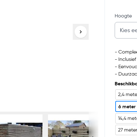
Hoogte
- Complee
- Inclusi
- Eenvoud
- Duurzaa
Beschikba
2,4 mete
6 meter
14,4 met
27 mete