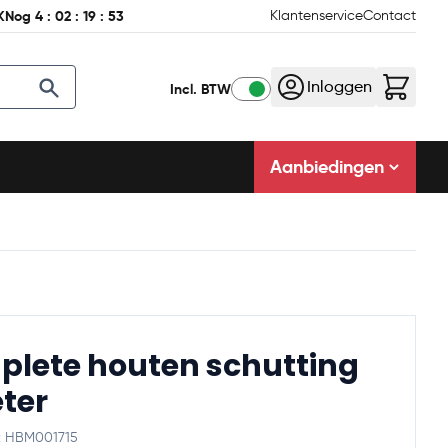
K
Nog
4
:
02
:
19
:
52
Klantenservice
Contact
Inloggen
Incl. BTW
Aanbiedingen
lete houten schutting
ter
e: HBM001715