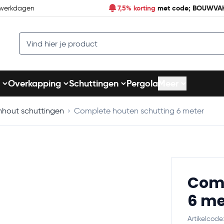
7,5% korting
met code; BOUWVA
 werkdagen
Search
Overkapping
Schuttingen
Pergola
Meer
nhout schuttingen
Complete houten schutting 6 meter
Comp
6 me
Artikelcod