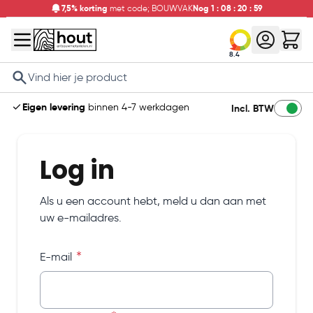
7,5% korting
met code; BOUWVAK
Nog
1
:
08
:
20
:
59
8.4
Search
Eigen levering
binnen 4-7 werkdagen
Incl. BTW
Log in
Als u een account hebt, meld u dan aan met
uw e-mailadres.
E-mail