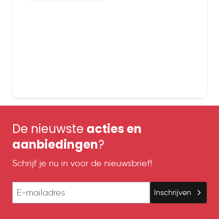
De nieuwste
acties en
aanbiedingen
?
Schrijf je nu in voor de nieuwsbrief!
E-mailadres
Inschrijven