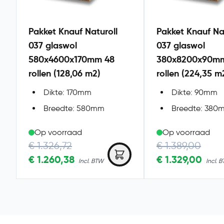
Pakket Knauf Naturoll
Pakket Knauf Na
037 glaswol
037 glaswol
580x4600x170mm 48
380x8200x90mm
rollen (128,06 m2)
rollen (224,35 m
Dikte: 170mm
Dikte: 90mm
Breedte: 580mm
Breedte: 380
Op voorraad
Op voorraad
Regular Price
Regular Price
€ 1.326,72
€ 1.389,00
Special Price
€ 1.260,38
Special Price
€ 1.329,00