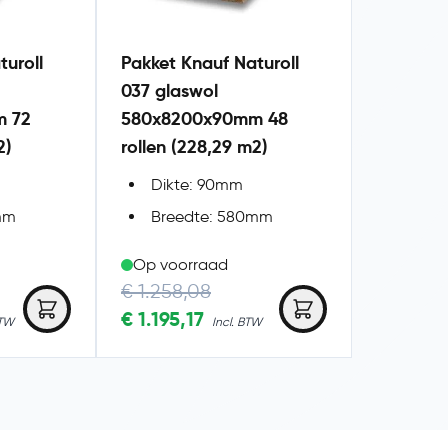
turoll
Pakket Knauf Naturoll
037 glaswol
 72
580x8200x90mm 48
2)
rollen (228,29 m2)
Dikte: 90mm
mm
Breedte: 580mm
Op voorraad
Regular Price
€ 1.258,08
Special Price
€ 1.195,17