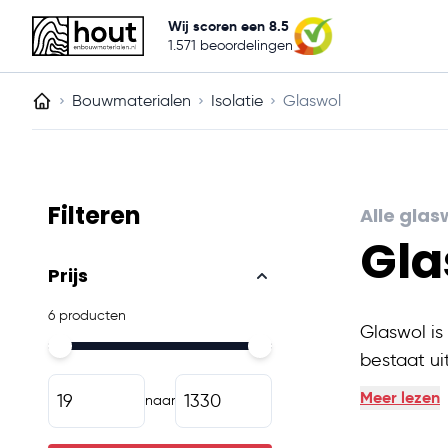
Gratis
Eigen levering
verzending vanaf 2000,-
binnen 4-
Wij scoren een 8.5
1.571 beoordelingen
Hout
Tuinhout
Plaatmateriaal
Bouwmaterialen
Bouwmaterialen
Isolatie
Glaswol
Filteren
Alle gla
Gla
Skip to product list
Prijs
6 producten
Glaswol is
Minimal price
Maximum price
bestaat ui
Bouwmateri
Meer lezen
naar