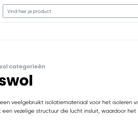
7,5% korting
met code; BOUW
7 werkdagen
Search
Overkapping
Schuttingen
Pergola
Meer
swol categorieën
swol
 een veelgebruikt isolatiemateriaal voor het isoleren v
t een vezelige structuur die lucht insluit, waardoor het
alen bestelt u voordelig Knauf glaswol op rol.