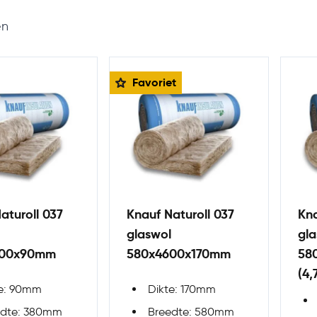
en
Favoriet
aturoll 037
Knauf Naturoll 037
Kna
glaswol
gla
200x90mm
580x4600x170mm
58
(4,
te: 90mm
Dikte: 170mm
edte: 380mm
Breedte: 580mm