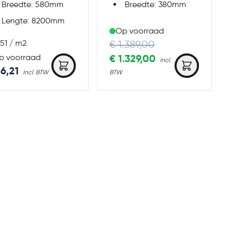
Breedte: 580mm
Breedte: 380mm
Lengte: 8200mm
Op voorraad
Regular Price
,51 / m2
€ 1.389,00
Special Price
€ 1.329,00
p voorraad
26,21