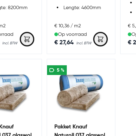
gte: 8200mm
Lengte: 4600mm
 m2
€ 10,36 / m2
€ 5
orraad
Op voorraad
O
€ 27,64
€ 
5 %
Knauf
Pakket Knauf
l 037 glaswol
Naturoll 037 glaswol