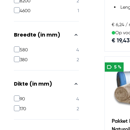
products available
8200
2
Len
products available
4600
1
€ 6,24 /
Op vo
Breedte (in mm)
€ 19,43
products available
580
4
products available
380
2
5 %
Dikte (in mm)
products available
90
4
products available
170
2
Pakket 
Naturol