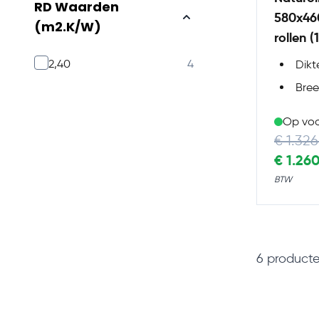
RD Waarden
580x46
(m2.K/W)
rollen 
products available
2,40
4
Dikt
Bre
Op vo
Regular 
€ 1.326
Special P
€ 1.26
6
product