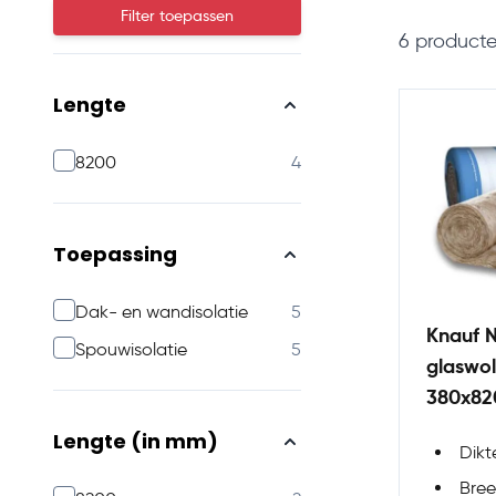
Filter toepassen
6
product
Lengte
products available
8200
4
Toepassing
products available
Dak- en wandisolatie
5
Knauf N
products available
Spouwisolatie
5
glaswol
380x8
Lengte (in mm)
Dik
Bre