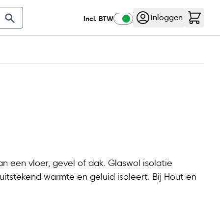
VAK
Nog
21
:
55
:
00
Klantenservice
Contact
Inloggen
Incl. BTW
Aanbiedingen
an een vloer, gevel of dak. Glaswol isolatie
 uitstekend warmte en geluid isoleert. Bij Hout en