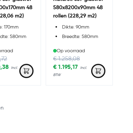
00x170mm 48
580x8200x90mm 48
(128,06 m2)
rollen (228,29 m2)
e: 170mm
Dikte: 90mm
edte: 580mm
Breedte: 580mm
orraad
Op voorraad
Price
Regular Price
,72
€ 1.258,08
rice
0,38
Special Price
€ 1.195,17
en