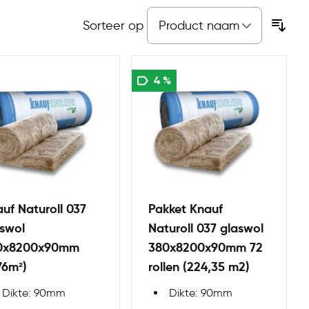
Sorteer op
4 %
uf Naturoll 037
Pakket Knauf
swol
Naturoll 037 glaswol
0x8200x90mm
380x8200x90mm 72
76m²)
rollen (224,35 m2)
Dikte: 90mm
Dikte: 90mm