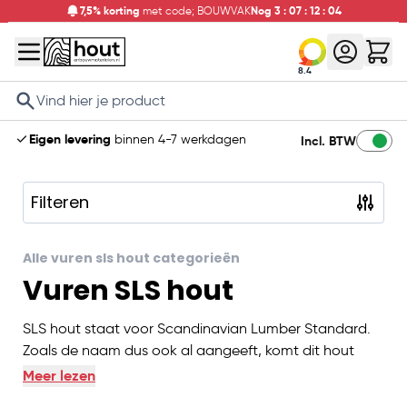
7,5% korting
met code; BOUWVAK
Nog
3
:
07
:
12
:
03
8.4
Search
Eigen levering
binnen 4-7 werkdagen
Incl. BTW
Filteren
Skip to product list
Alle vuren sls hout categorieën
Vuren SLS hout
SLS hout staat voor Scandinavian Lumber Standard.
Zoals de naam dus ook al aangeeft, komt dit hout
oorspronkelijk uit het noorden van Europa en dan met
Meer lezen
name Scandinavië. SLS vuren balken staan bekend om