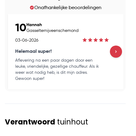
Onafhankelijke beoordelingen
10
Hannah
Gasselternijveenschemond
03-06-2026
03
Helemaal super!
Go
Aflevering na een paar dagen door een
Ho
leuke, vriendelijke, gezellige chauffeur. Als ik
en
weer wat nodig heb, is dit mijn adres.
ku
Gewoon super!
op
Verantwoord
tuinhout