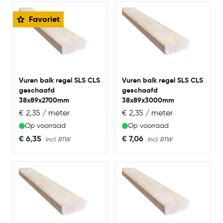
de behoorlijke sterkte ervan. Het wordt vaak gebruikt
voor vloeren, wanden en daken.
Favoriet
Vuren balk regel SLS CLS
Vuren balk regel SLS CLS
geschaafd
geschaafd
38x89x2700mm
38x89x3000mm
€ 2,35 / meter
€ 2,35 / meter
Op voorraad
Op voorraad
€ 6,35
€ 7,06