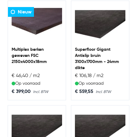
antislip toplaag, waardoor ze ideaal zijn voor intensief
gebruik in onder andere aanhangwagens,
Nieuw
bedrijfswagens, laadruimtes en werkvloeren.
Multiplex berken
Superfloor Gigant
geweven FSC
Antislip bruin
2150x4000x18mm
3100x1700mm - 24mm
dikte
€ 46,40 / m2
€ 106,18 / m2
Op voorraad
Op voorraad
€ 399,00
€ 559,55