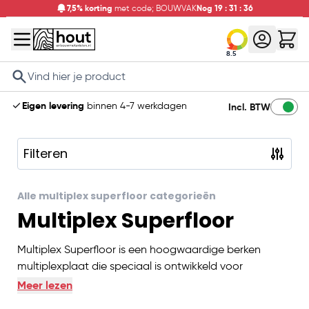
7,5% korting
met code; BOUWVAK
Nog
19
:
31
:
36
8.5
Search
Eigen levering
binnen 4-7 werkdagen
Incl. BTW
Filteren
Skip to product list
Alle multiplex superfloor categorieën
Multiplex Superfloor
Multiplex Superfloor is een hoogwaardige berken
multiplexplaat die speciaal is ontwikkeld voor
toepassingen waar een sterke, slijtvaste en veilige vloer
Meer lezen
vereist is. De platen zijn voorzien van een robuuste