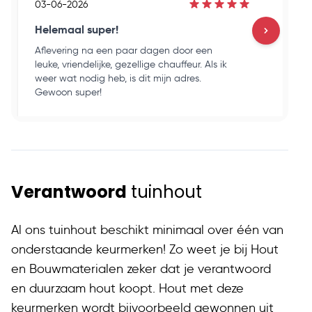
03-06-2026
03
Helemaal super!
Go
Aflevering na een paar dagen door een
Ho
leuke, vriendelijke, gezellige chauffeur. Als ik
en
weer wat nodig heb, is dit mijn adres.
ku
Gewoon super!
op
Verantwoord
tuinhout
Al ons tuinhout beschikt minimaal over één van
onderstaande keurmerken! Zo weet je bij Hout
en Bouwmaterialen zeker dat je verantwoord
en duurzaam hout koopt. Hout met deze
keurmerken wordt bijvoorbeeld gewonnen uit