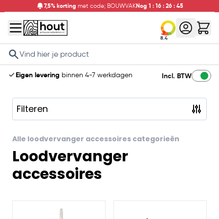
7,5% korting
met code; BOUWVAK
Nog
1
:
16
:
26
:
44
8.4
Search
Eigen levering
binnen 4-7 werkdagen
Incl. BTW
Filteren
Skip to product list
Alle loodvervanger accessoires categorieën
Loodvervanger
accessoires