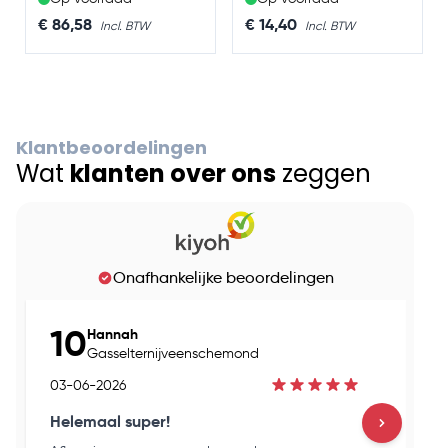
€ 86,58
€ 14,40
Klantbeoordelingen
Wat
klanten over ons
zeggen
Onafhankelijke beoordelingen
10
Hannah
Gasselternijveenschemond
03-06-2026
03
Helemaal super!
Go