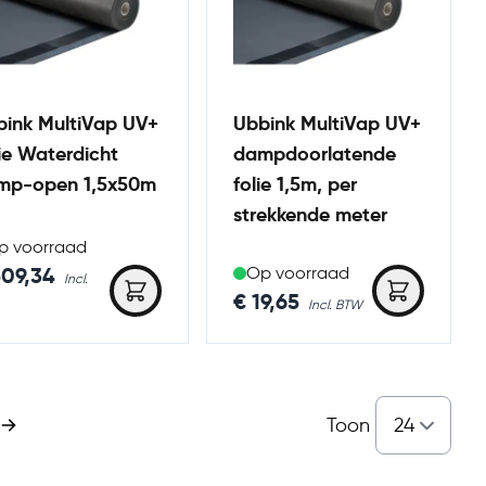
bink MultiVap UV+
Ubbink MultiVap UV+
ie Waterdicht
dampdoorlatende
mp-open 1,5x50m
folie 1,5m, per
strekkende meter
p voorraad
509,34
Op voorraad
€ 19,65
Toon