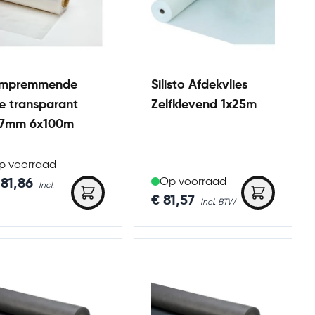
mpremmende
Silisto Afdekvlies
ie transparant
Zelfklevend 1x25m
07mm 6x100m
p voorraad
281,86
Op voorraad
€ 81,57