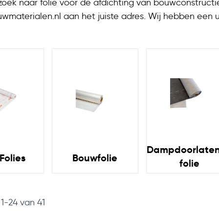
zoek naar folie voor de afdichting van bouwconstructie
wmaterialen.nl aan het juiste adres. Wij hebben een
tende folies in verschillende afmetingen. Zo vind je bi
Dampdoorlate
Folies
Bouwfolie
folie
n
1
-
24
van
41