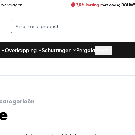
7,5% korting
met code; BOUW
7 werkdagen
Search
Overkapping
Schuttingen
Pergola
Meer
e categorieën
ie