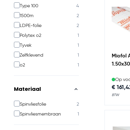
products available
Type 100
4
products available
1500m
2
products available
LDPE-folie
2
products available
Polytex o2
1
products available
Tyvek
1
products available
Zelfklevend
1
Miofol 
1.50x3
products available
o2
1
Op vo
€ 161,4
Materiaal
products available
Spinvliesfolie
2
products available
Spinvliesmembraan
1