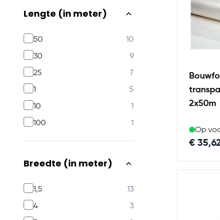
Lengte (in meter)
products available
50
10
products available
30
9
products available
25
7
Bouwfol
transpa
products available
1
5
2x50m
products available
10
1
products available
100
1
Op vo
€ 35,6
Breedte (in meter)
products available
1,5
13
products available
4
3