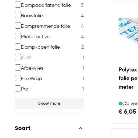
products available
Dampdoorlatend folie
5
products available
Bouwfolie
4
products available
Dampremmende folie
4
products available
Miofol active
4
products available
Damp-open folie
2
products available
2L-2
1
products available
Afdekvlies
1
Polyte
folie p
products available
FlexWrap
1
meter
products available
Pro
1
Show more
Op vo
€ 6,05
Soort