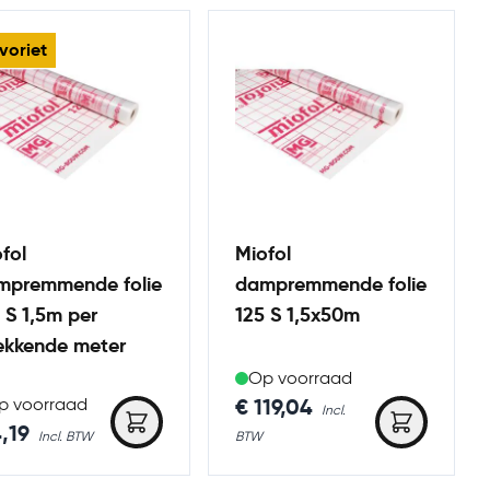
voriet
fol
Miofol
mpremmende folie
dampremmende folie
 S 1,5m per
125 S 1,5x50m
ekkende meter
Op voorraad
€ 119,04
p voorraad
,19