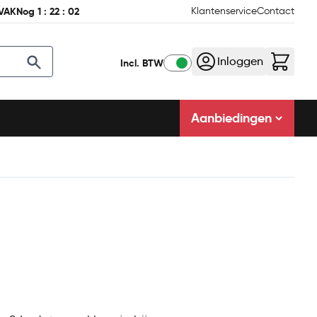
VAK
Nog
1
:
22
:
01
Klantenservice
Contact
Inloggen
Incl. BTW
Aanbiedingen