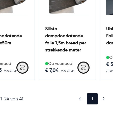
Silisto
Ub
orlatende
dampdoorlatende
Fol
,5x50m
folie 1,5m breed per
da
strekkende meter
O
€ 
orraad
Op voorraad
3
€ 7,04
n
1
-
24
van
41
1
2