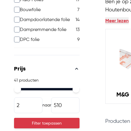
Ben je op 
products available
Houtenbou
Bouwfolie
7
products available
dampdoorla
Dampdoorlatende folie
14
Meer lezen
products available
Dampremmende folie
13
products available
DPC folie
9
products available
Prijs
41 producten
Minimal price
Maximum price
M&G 
naar
Producte
Filter toepassen