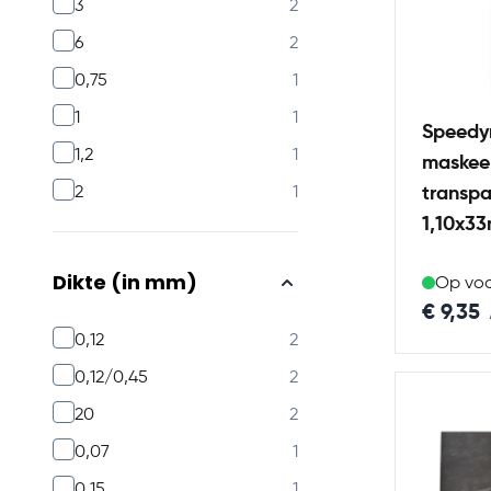
products available
3
2
products available
6
2
products available
0,75
1
products available
1
1
Speedy
products available
1,2
1
maskeer
products available
transpa
2
1
1,10x3
Dikte (in mm)
Op vo
€ 9,35
products available
0,12
2
products available
0,12/0,45
2
products available
20
2
products available
0,07
1
products available
0,15
1