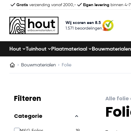
Gratis
Eigen levering
verzending vanaf 2000,-
binnen 4-
Wij scoren een 8.5
1.571 beoordelingen
Hout
Tuinhout
Plaatmateriaal
Bouwmaterialen
Bouwmaterialen
Folie
Filteren
Alle foli
Fol
Skip to product list
Categorie
M&G Folies
19