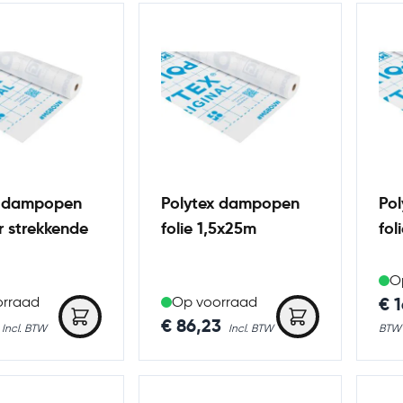
x dampopen
Polytex dampopen
Po
er strekkende
folie 1,5x25m
fol
O
€ 
orraad
Op voorraad
€ 86,23