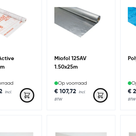
Active
Miofol 125AV
Pol
0m
1.50x25m
orraad
Op voorraad
O
2
€ 107,72
€ 