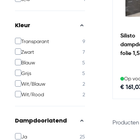
Kleur
Silisto
products available
Transparant
9
dampdo
products available
Zwart
7
folie 1
products available
Blauw
5
products available
Grijs
5
Op vo
products available
Wit/Blauw
2
€ 161,0
products available
Wit/Rood
2
Dampdoorlatend
Producte
products available
Ja
25