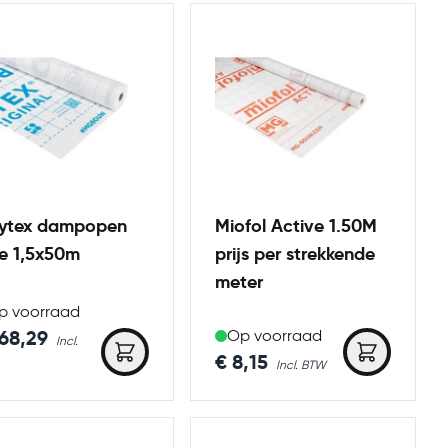
lytex dampopen
Miofol Active 1.50M
ie 1,5x50m
prijs per strekkende
meter
p voorraad
168,29
Op voorraad
€ 8,15