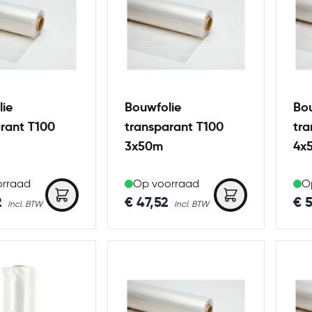
ie
Bouwfolie
Bou
rant T100
transparant T100
tra
3x50m
4x
orraad
Op voorraad
O
2
€ 47,52
€ 