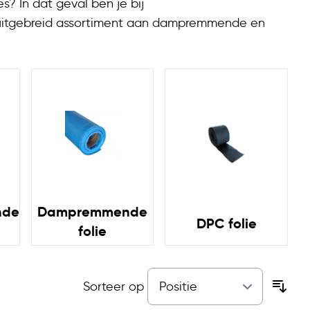
s? In dat geval ben je bij
 uitgebreid assortiment aan dampremmende en
j ons altijd wat je nodig hebt.
nde
Dampremmende
DPC folie
folie
Sorteer op