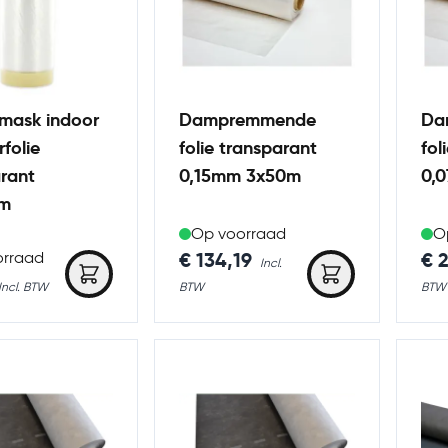
mask indoor
Dampremmende
Da
folie
folie transparant
fol
rant
0,15mm 3x50m
0,
3m
Op voorraad
O
€ 134,19
€ 
orraad