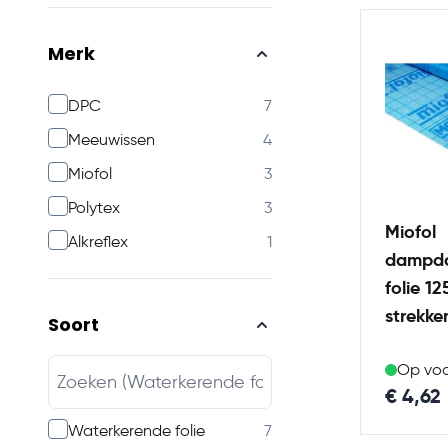
Merk
products available
DPC
7
products available
Meeuwissen
4
products available
Miofol
3
products available
Polytex
3
Miofol
products available
Alkreflex
1
dampdo
folie 12
strekke
Soort
Op vo
€ 4,62
products available
Waterkerende folie
7