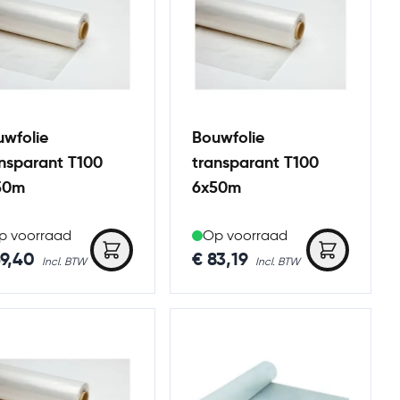
wfolie
Bouwfolie
nsparant T100
transparant T100
50m
6x50m
p voorraad
Op voorraad
59,40
€ 83,19