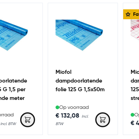
Fa
Miofol
Mio
orlatende
dampdoorlatende
da
5 G 1,5 per
folie 125 G 1,5x50m
125
nde meter
str
Op voorraad
€ 132,08
orraad
O
€ 4