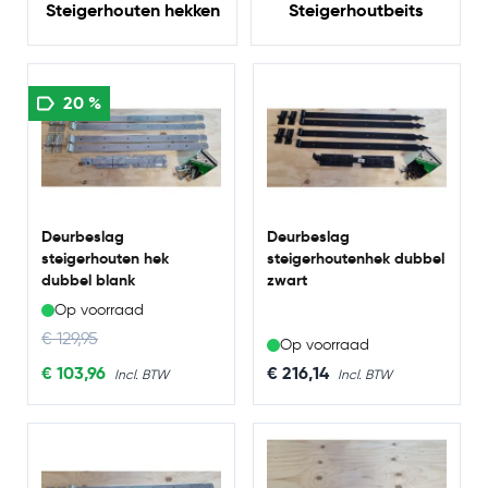
Steigerhouten hekken
Steigerhoutbeits
20 %
Deurbeslag
Deurbeslag
steigerhouten hek
steigerhoutenhek dubbel
dubbel blank
zwart
Op voorraad
Regular Price
€ 129,95
Op voorraad
Special Price
€ 103,96
€ 216,14