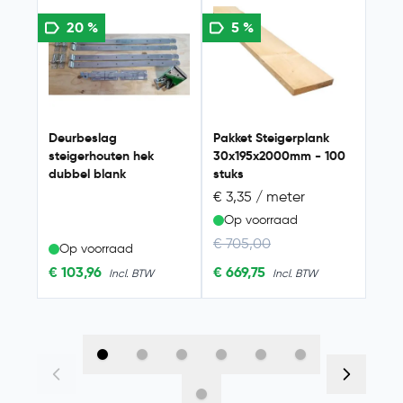
Navigating through the elements of the carousel is possib
Press to skip carousel
Press to go to carousel navigation
20 %
5 %
7
Deurbeslag
Pakket Steigerplank
Pakk
steigerhouten hek
30x195x2000mm - 100
30x
dubbel blank
stuks
stuk
€ 3,35 / meter
€ 3
Op voorraad
Op
Regular Price
Reg
€ 705,00
€ 1
Op voorraad
Special Price
Spec
€ 103,96
€ 669,75
€ 1.