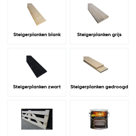
splinters aanzienlijk minder is dan bij gewoon
gezaagde planken. Daarnaast bieden we ze in allerlei
soorten en maten aan. Bekijk ons assortiment
steigerplanken en laat je bestelling eenvoudig en snel
bij je thuis afleveren.
Steigerplanken blank
Steigerplanken grijs
Steigerplanken zwart
Steigerplanken gedroogd