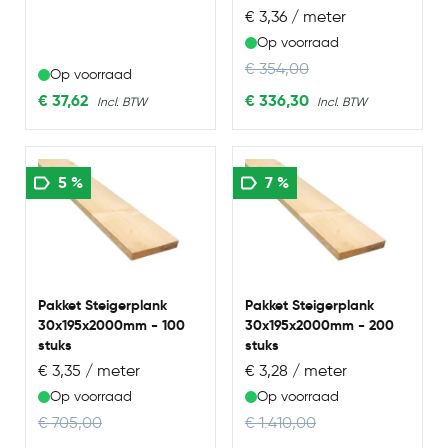
€ 3,36 / meter
Op voorraad
Regular Price
€ 354,00
Op voorraad
Special Price
€ 37,62
€ 336,30
5 %
7 %
Pakket Steigerplank
Pakket Steigerplank
30x195x2000mm - 100
30x195x2000mm - 200
stuks
stuks
€ 3,35 / meter
€ 3,28 / meter
Op voorraad
Op voorraad
Regular Price
Regular Price
€ 705,00
€ 1.410,00