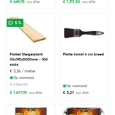
Special Price
Special Price
€ 669,75
€ 1.311,30
5 %
Pakket Steigerplank
Platte kwast 4 cm breed
30x195x5000mm - 100
stuks
€ 3,36 / meter
Op voorraad
Regular Price
€ 1.766,00
Op voorraad
Special Price
€ 1.677,70
€ 3,21