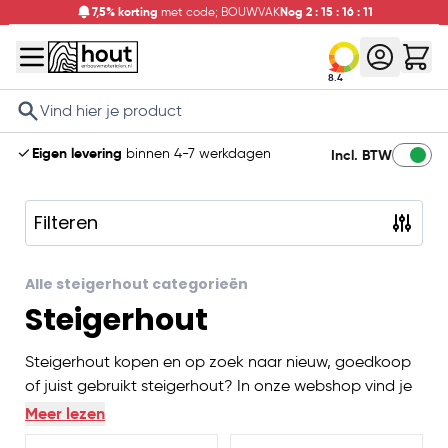
7,5% korting
met code; BOUWVAK
Nog
2
:
15
:
16
:
10
8.4
Search
Eigen levering
binnen 4-7 werkdagen
Gratis
verzending vanaf 2000,-
Incl. BTW
Filteren
Skip to product list
Alle steigerhout categorieën
Steigerhout
Steigerhout kopen en op zoek naar nieuw, goedkoop
of juist gebruikt steigerhout? In onze webshop vind je
voordelig steigerhout van goede kwaliteit. Onze
Meer lezen
planken zijn fijnbezaagd, waardoor het aantal