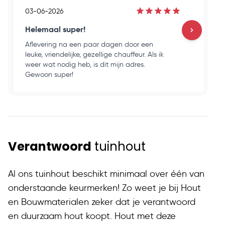
03-06-2026
03
Helemaal super!
Go
Aflevering na een paar dagen door een
Ho
leuke, vriendelijke, gezellige chauffeur. Als ik
en
weer wat nodig heb, is dit mijn adres.
ku
Gewoon super!
op
Verantwoord
tuinhout
Al ons tuinhout beschikt minimaal over één van
onderstaande keurmerken! Zo weet je bij Hout
en Bouwmaterialen zeker dat je verantwoord
en duurzaam hout koopt. Hout met deze