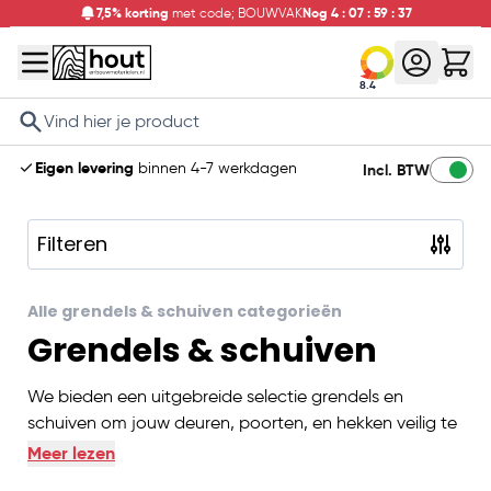
7,5% korting
met code; BOUWVAK
Nog
4
:
07
:
59
:
37
8.4
Search
Eigen levering
binnen 4-7 werkdagen
Incl. BTW
Filteren
Skip to product list
Alle grendels & schuiven categorieën
Grendels & schuiven
We bieden een uitgebreide selectie grendels en
schuiven om jouw deuren, poorten, en hekken veilig te
vergrendelen en te beheren. Of je nu op zoek bent
Meer lezen
naar een traditioneel boerenklinkstel, een