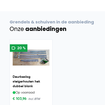
Grendels & schuiven in de aanbieding
Onze
aanbiedingen
Navigating through the elements of the carousel is possib
Press to skip carousel
20 %
Deurbeslag
steigerhouten hek
dubbel blank
Op voorraad
€ 103,96