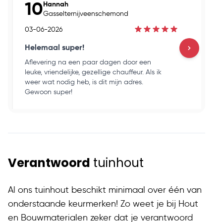
10
Hannah
Gasselternijveenschemond
03-06-2026
03
Helemaal super!
Go
Aflevering na een paar dagen door een
Ho
leuke, vriendelijke, gezellige chauffeur. Als ik
en
weer wat nodig heb, is dit mijn adres.
ku
Gewoon super!
op
Verantwoord
tuinhout
Al ons tuinhout beschikt minimaal over één van
onderstaande keurmerken! Zo weet je bij Hout
en Bouwmaterialen zeker dat je verantwoord