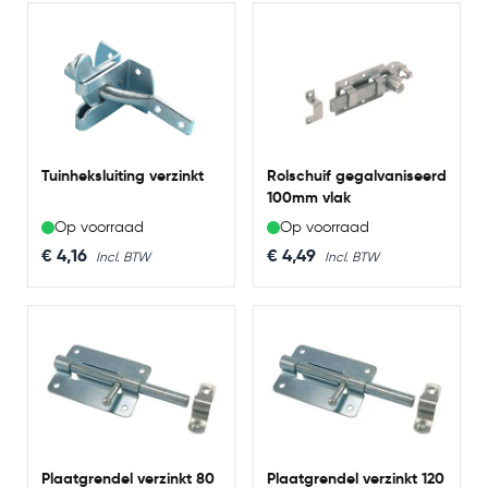
steigerhouten hek beslag, een kelderbandslot, een
overslaggrendel, een plaatgrendel of een rolschuif, wij
hebben alles wat je nodig hebt voor een betrouwbare
en functionele oplossing.
Tuinheksluiting verzinkt
Rolschuif gegalvaniseerd
100mm vlak
Op voorraad
Op voorraad
€ 4,16
€ 4,49
Plaatgrendel verzinkt 80
Plaatgrendel verzinkt 120