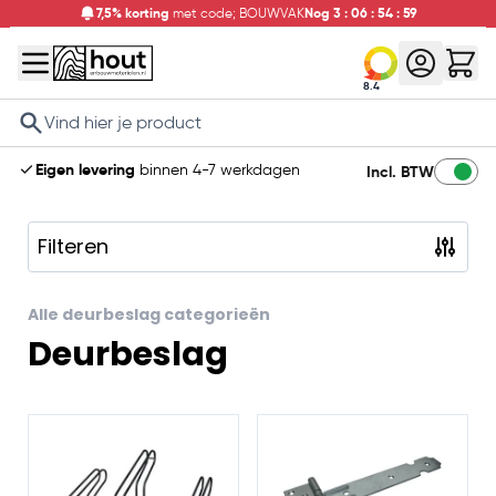
7,5% korting
met code; BOUWVAK
Nog
3
:
06
:
54
:
59
8.4
Search
Eigen levering
binnen 4-7 werkdagen
Incl. BTW
Filteren
Skip to product list
Alle deurbeslag categorieën
Deurbeslag