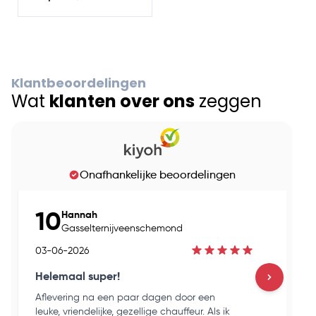
Klantbeoordelingen
Wat
klanten over ons
zeggen
Onafhankelijke beoordelingen
10
Hannah
Gasselternijveenschemond
03-06-2026
03
Helemaal super!
Go
Aflevering na een paar dagen door een
Ho
leuke, vriendelijke, gezellige chauffeur. Als ik
en