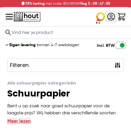
7,5% korting
met code; BOUWVAK
Nog
3
:
08
:
47
:
55
8.4
Search
Eigen levering
binnen 4-7 werkdagen
Incl. BTW
Filteren
Skip to product list
Alle schuurpapier categorieën
Schuurpapier
Bent u op zoek naar goed schuurpapier voor de
laagste prijs? Wij hebben drie verschillende soorten
schuurpapier in ons assortiment. Het verschil tussen de
Meer lezen
soorten schuurpapier zit hem vooral in de