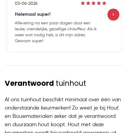
03-06-2026
03
Helemaal super!
Go
Aflevering na een paar dagen door een
Ho
leuke, vriendelijke, gezellige chauffeur. Als ik
en
weer wat nodig heb, is dit mijn adres.
ku
Gewoon super!
op
Verantwoord
tuinhout
Al ons tuinhout beschikt minimaal over één van
onderstaande keurmerken! Zo weet je bij Hout
en Bouwmaterialen zeker dat je verantwoord
en duurzaam hout koopt. Hout met deze
keurmerken wordt bijvoorbeeld gewonnen uit