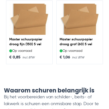
korrelgrootte. De drie soorten schuurpapier die wij
hebben zijn fijn, middel en grof. Zo heeft u altijd het
juiste schuurpapier.
Master schuurpapier
Master schuurpapier
droog fijn (150) 5 vel
droog grof (60) 5 vel
Op voorraad
Op voorraad
€ 0,85
€ 1,06
Waarom schuren belangrijk is
Bij het voorbereiden van schilder-, beits- of
lakwerk is schuren een onmisbare stap. Door te