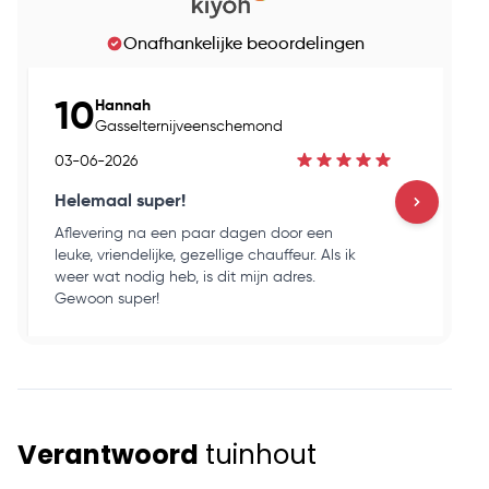
Onafhankelijke beoordelingen
10
Hannah
Gasselternijveenschemond
03-06-2026
03
Helemaal super!
Go
Aflevering na een paar dagen door een
Ho
leuke, vriendelijke, gezellige chauffeur. Als ik
en
weer wat nodig heb, is dit mijn adres.
ku
Gewoon super!
op
Verantwoord
tuinhout