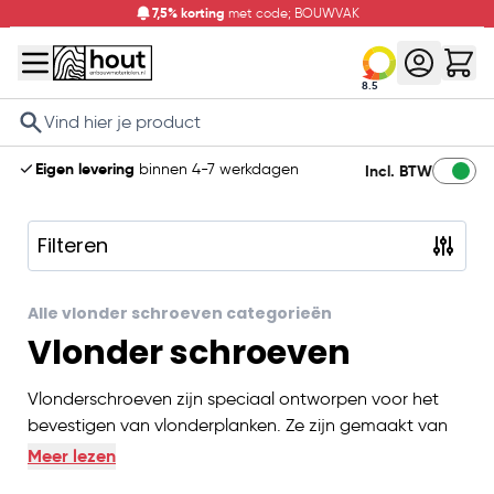
7,5% korting
met code; BOUWVAK
8.5
Search
Eigen levering
binnen 4-7 werkdagen
Incl. BTW
Filteren
Skip to product list
Alle vlonder schroeven categorieën
Vlonder schroeven
Vlonderschroeven zijn speciaal ontworpen voor het
bevestigen van vlonderplanken. Ze zijn gemaakt van
roestvast staal (RVS) of hebben een anti-roest coating
Meer lezen
en zijn er in verschillende lengtes en diktes.