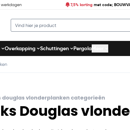
7,5% korting
met code; BOUWV
7 werkdagen
Search
Overkapping
Schuttingen
Pergola
Meer
nken
iks douglas vlonderplanken categorieën
iks Douglas vlond