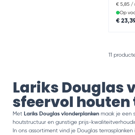
€ 5,85 /
Op vo
€ 23,3
11
product
Lariks Douglas 
sfeervol houten 
Lariks Douglas vlonderplanken
Met
maak je een st
houtstructuur en gunstige prijs-kwaliteitverhoud
In ons assortiment vind je Douglas terrasplanken