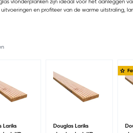
glas vlonderplanken zijn ideaal voor het aanleggen van 
 uitvoeringen en profiteer van de warme uitstraling, la
erhouding.
en
Fa
 Lariks
Douglas Lariks
Dou