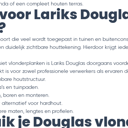
nda of een compleet houten terras.
oor Lariks Dougl
?
oort die veel wordt toegepast in tuinen en buitencons
 duidelijk zichtbare houttekening. Hierdoor krijgt ied
et vlonderplanken is Lariks Douglas doorgaans voorde
 is voor zowel professionele verwerkers als ervaren d
bare houtstructuur.
a’s en tuinpaden.
, boren en monteren.
alternatief voor hardhout.
re maten, lengtes en profielen.
ik je Douglas vlo