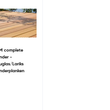
M complete
nder -
glas/Lariks
nderplanken