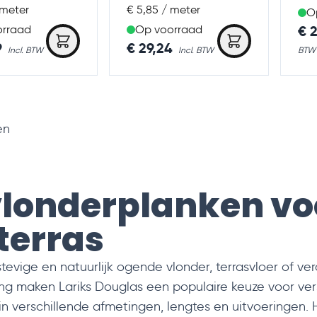
 meter
€ 5,85 / meter
O
As 
€ 
orraad
Op voorraad
9
€ 29,24
en
vlonderplanken vo
terras
evige en natuurlijk ogende vlonder, terrasvloer of ve
ing maken Lariks Douglas een populaire keuze voor ve
 in verschillende afmetingen, lengtes en uitvoeringen.