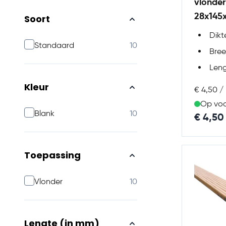
vlonde
28x145
Soort
Dik
products available
Standaard
10
Bre
Len
Kleur
€ 4,50 /
Op vo
products available
Blank
10
€ 4,50
Toepassing
products available
Vlonder
10
Lengte (in mm)