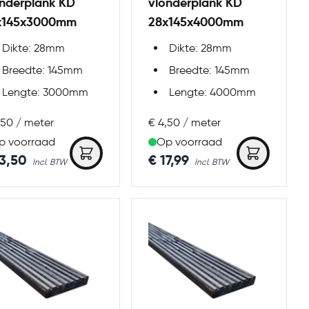
onderplank KD
vlonderplank KD
x145x3000mm
28x145x4000mm
Dikte: 28mm
Dikte: 28mm
Breedte: 145mm
Breedte: 145mm
Lengte: 3000mm
Lengte: 4000mm
,50 / meter
€ 4,50 / meter
p voorraad
Op voorraad
13,50
€ 17,99