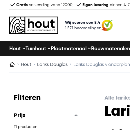
Gratis
Eigen levering
verzending vanaf 2000,-
binnen 4-
Wij scoren een 8.4
1.571 beoordelingen
Hout
Tuinhout
Plaatmateriaal
Bouwmaterialen
Hout
Lariks Douglas
Lariks Douglas vlonderpla
Filteren
Alle lar
Lar
Skip to product list
Prijs
11 producten