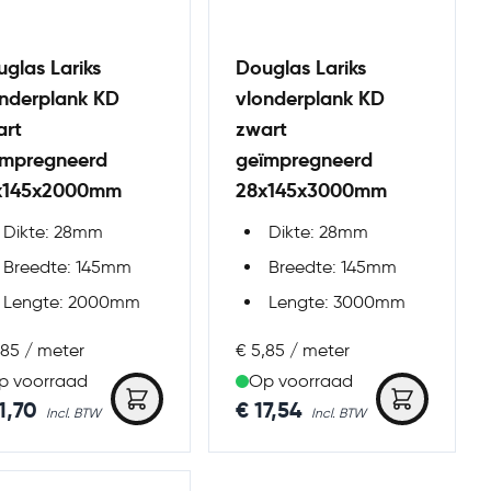
glas Lariks
Douglas Lariks
onderplank KD
vlonderplank KD
art
zwart
ïmpregneerd
geïmpregneerd
x145x2000mm
28x145x3000mm
Dikte: 28mm
Dikte: 28mm
Breedte: 145mm
Breedte: 145mm
Lengte: 2000mm
Lengte: 3000mm
,85 / meter
€ 5,85 / meter
p voorraad
Op voorraad
1,70
€ 17,54