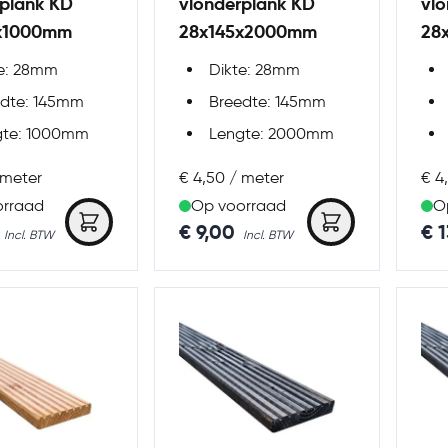
rplank KD
vlonderplank KD
vl
x1000mm
28x145x2000mm
28
te: 28mm
Dikte: 28mm
edte: 145mm
Breedte: 145mm
gte: 1000mm
Lengte: 2000mm
 meter
€ 4,50 / meter
€ 4
orraad
Op voorraad
O
€ 9,00
€ 