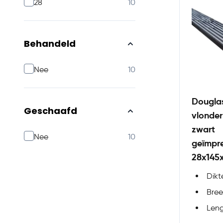
products available
28
10
Behandeld
products available
Nee
10
Douglas
Geschaafd
vlonde
zwart
products available
Nee
10
geïmpr
28x14
Dik
Bre
Len