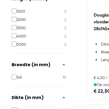
products available
1000
2
Douglas
products available
2000
2
vlonde
products available
3000
2
28x14
products available
4000
2
products available
Dik
5000
2
Bre
Len
Breedte (in mm)
products available
145
10
€ 4,50 /
Op vo
€ 22,5
Dikte (in mm)