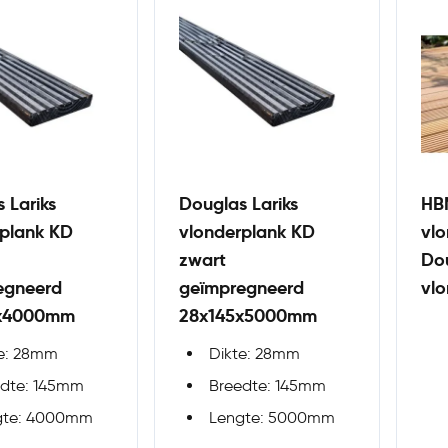
 Lariks
Douglas Lariks
HB
rplank KD
vlonderplank KD
vlo
zwart
Dou
egneerd
geïmpregneerd
vlo
5x4000mm
28x145x5000mm
te: 28mm
Dikte: 28mm
edte: 145mm
Breedte: 145mm
gte: 4000mm
Lengte: 5000mm