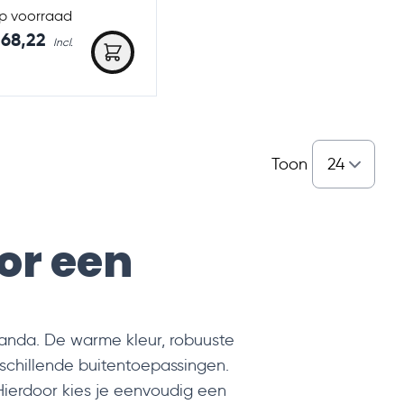
p voorraad
low as
268,22
Toon
or een
randa. De warme kleur, robuuste
rschillende buitentoepassingen.
 Hierdoor kies je eenvoudig een