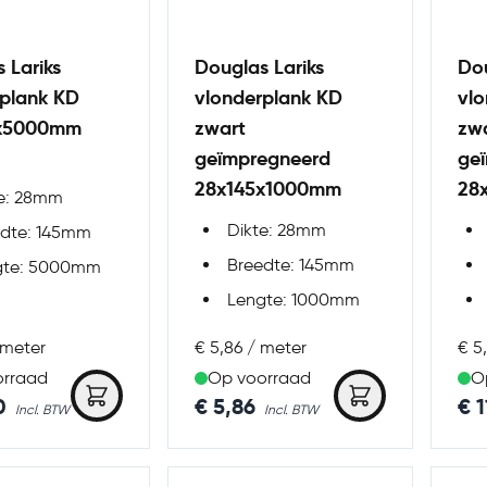
 Lariks
Douglas Lariks
Dou
rplank KD
vlonderplank KD
vl
5x5000mm
zwart
zw
geïmpregneerd
ge
28x145x1000mm
28
te: 28mm
Dikte: 28mm
edte: 145mm
Breedte: 145mm
gte: 5000mm
Lengte: 1000mm
 meter
€ 5,86 / meter
€ 5
orraad
Op voorraad
O
0
€ 5,86
€ 1