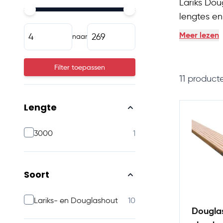
Lariks Dou
Minimal price
Maximum price
lengtes en
kwaliteitv
Meer lezen
naar
Filter toepassen
11
product
Lengte
products available
3000
1
Soort
products available
Lariks- en Douglashout
10
Douglas