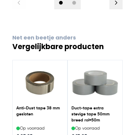
Net een beetje anders
Vergelijkbare producten
Navigating through the elements of the carousel is possib
Press to skip carousel
Press to go to carousel navigation
VAST
75m
Anti-Dust tape 38 mm
Duct-tape extra
gesloten
stevige tape 50mm
breed rol=50m
Op voorraad
Op voorraad
Op