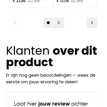
€ 23,85
€ 13,05
€ 2
Klanten
over dit
product
Er zijn nog geen beoordelingen — wees de
eerste om jouw ervaring te delen!
Laat hier
jouw review
achter