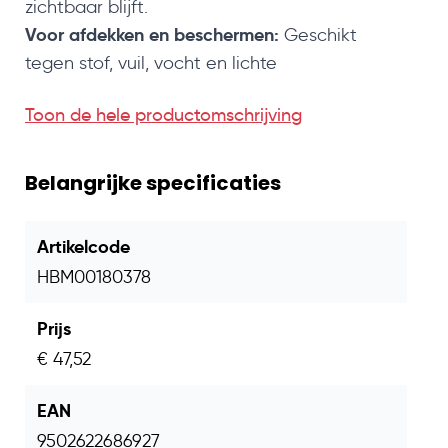
zichtbaar blijft.
Voor afdekken en beschermen:
Geschikt
tegen stof, vuil, vocht en lichte
beschadigingen.
Toon de hele productomschrijving
Extra brede rol:
Afmeting van 3x50 m, goed
voor 150 m².
T100 dikte:
Stevige folie voor algemeen
Belangrijke specificaties
bouwgebruik.
Eenvoudig te verwerken:
Licht van gewicht en
Artikelcode
gemakkelijk op maat te snijden.
HBM00180378
Technische specificaties
Prijs
Bouwfolie transparant
Product
T100
€ 47,52
Type folie
Bouwfolie / afdekfolie
EAN
9502622686927
Materiaal
Kunststof