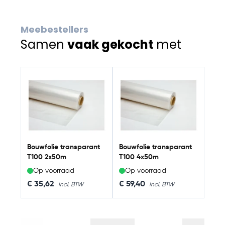
Meebestellers
Samen
vaak gekocht
met
Navigating through the elements of the carousel is possib
Press to skip carousel
Press to go to carousel navigation
Bouw
T10
Bouwfolie transparant
Bouwfolie transparant
T100 2x50m
T100 4x50m
Op voorraad
Op voorraad
Op
€ 35,62
€ 59,40
€ 8