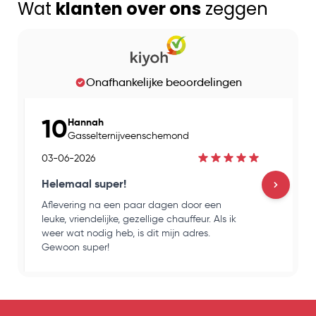
Wat
klanten over ons
zeggen
Onafhankelijke beoordelingen
10
Hannah
Gasselternijveenschemond
03-06-2026
Helemaal super!
Aflevering na een paar dagen door een
H
leuke, vriendelijke, gezellige chauffeur. Als ik
e
weer wat nodig heb, is dit mijn adres.
k
Gewoon super!
o