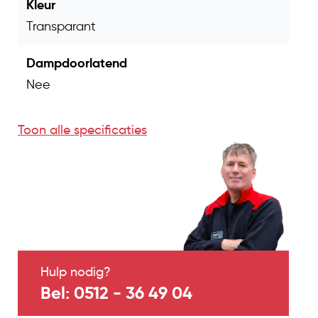
Bestel vandaag nog!
Kleur
bouwfolie transparant T100 3x50 m
Met de
Transparant
kies je voor een stevige en extra brede
Dampdoorlatend
afdekfolie voor het beschermen van
Nee
materialen en oppervlakken tijdens bouw- en
renovatiewerkzaamheden.
Toon alle specificaties
Hulp nodig?
Bel: 0512 - 36 49 04