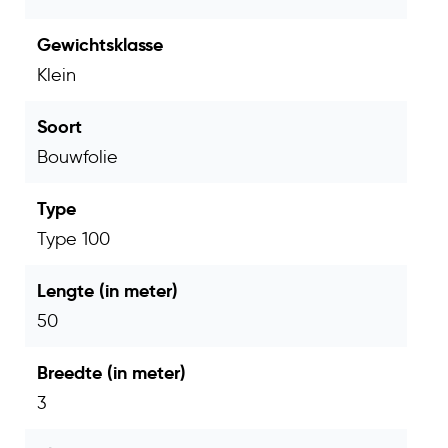
Kleur
Transparant
Gewichtsklasse
Klein
Dikte
T100
Soort
Afmeting
3x50 m
Bouwfolie
Totale
150 m²
oppervlakte
Type
Type 100
Afdekken en beschermen
Toepassing
van materialen, vloeren,
Lengte (in meter)
wanden en gereedschap
50
Bouw, verbouw, renovatie
Geschikt voor
Breedte (in meter)
en tijdelijke afdichting
3
Verkoopeenheid
1 rol