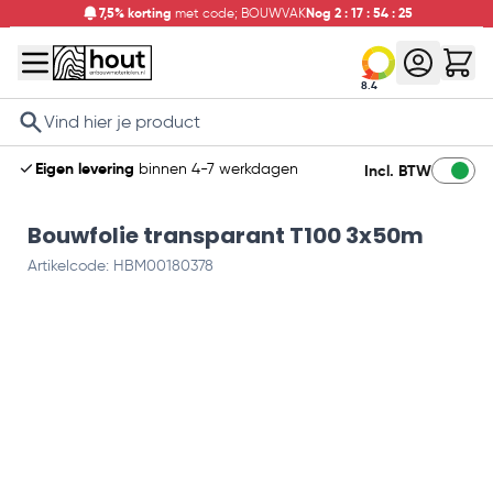
7,5% korting
met code; BOUWVAK
Nog
2
:
17
:
54
:
24
8.4
Search
Eigen levering
binnen 4-7 werkdagen
Incl. BTW
Bouwfolie transparant T100 3x50m
Artikelcode: HBM00180378