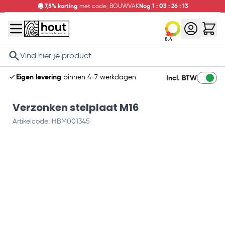
7,5% korting
met code; BOUWVAK
Nog
1
:
03
:
26
:
12
8.4
Search
Eigen levering
binnen 4-7 werkdagen
Incl. BTW
Verzonken stelplaat M16
Artikelcode: HBM001345