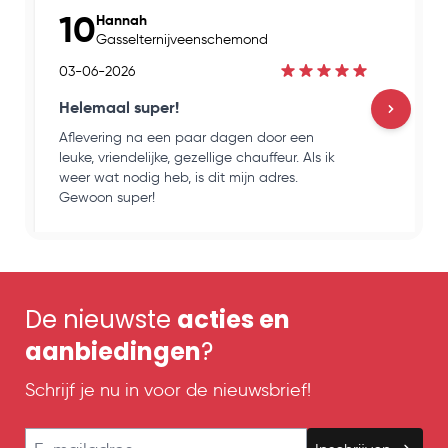
10
Hannah
Gasselternijveenschemond
03-06-2026
Helemaal super!
Aflevering na een paar dagen door een
H
leuke, vriendelijke, gezellige chauffeur. Als ik
e
weer wat nodig heb, is dit mijn adres.
k
Gewoon super!
o
De nieuwste
acties en
aanbiedingen
?
Schrijf je nu in voor de nieuwsbrief!
E-mailadres