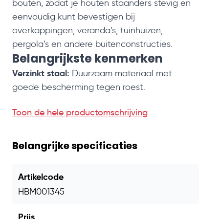
bouten, zodat je houten staanders stevig en
eenvoudig kunt bevestigen bij
overkappingen, veranda’s, tuinhuizen,
pergola’s en andere buitenconstructies.
Belangrijkste kenmerken
Verzinkt staal:
Duurzaam materiaal met
goede bescherming tegen roest.
Gelaste M16 moer:
Geschikt voor montage
Toon de hele productomschrijving
met een passend M16 draadeind.
Afmeting 100x100 mm:
Compacte en stevige
bevestigingsplaat.
Belangrijke specificaties
Inclusief 4 bouten:
Direct te gebruiken voor
montage.
Artikelcode
Veelzijdig toepasbaar:
Geschikt voor
HBM001345
betonpoeren, houten staanders en
buitenconstructies.
Prijs