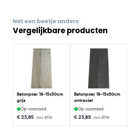
Net een beetje anders
Vergelijkbare producten
Navigating through the elements of the carousel is possib
Press to skip carousel
Betonpoer 18-15x50cm
Betonpoer 18-15x50cm
grijs
antraciet
Op voorraad
Op voorraad
€ 23,85
€ 23,85