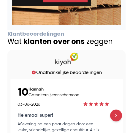
Klantbeoordelingen
Wat
klanten over ons
zeggen
Onafhankelijke beoordelingen
10
Hannah
Gasselternijveenschemond
03-06-2026
Helemaal super!
Aflevering na een paar dagen door een
H
leuke, vriendelijke, gezellige chauffeur. Als ik
e