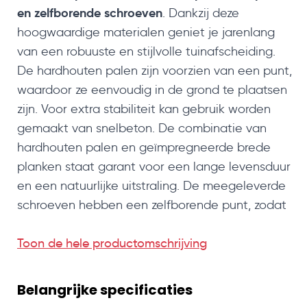
en zelfborende schroeven
. Dankzij deze
hoogwaardige materialen geniet je jarenlang
van een robuuste en stijlvolle tuinafscheiding.
De hardhouten palen zijn voorzien van een punt,
waardoor ze eenvoudig in de grond te plaatsen
zijn. Voor extra stabiliteit kan gebruik worden
gemaakt van snelbeton. De combinatie van
hardhouten palen en geïmpregneerde brede
planken staat garant voor een lange levensduur
en een natuurlijke uitstraling. De meegeleverde
schroeven hebben een zelfborende punt, zodat
voorboren overbodig is en de montage snel en
gemakkelijk verloopt.
Toon de hele productomschrijving
om en om gemonteerd
De planken worden
. Voor
deze uitvoering betekent dat 5 om 5 planken per
Belangrijke specificaties
kant, met een ruimte van circa 18 cm tussen de