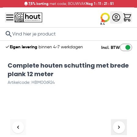
7,5% korting
met code; BOUWVAK
Nog
1
:
11
:
21
:
51
8.4
Search
Eigen levering
binnen 4-7 werkdagen
Incl. BTW
Complete houten schutting met brede
plank 12 meter
Artikelcode: HBM006924