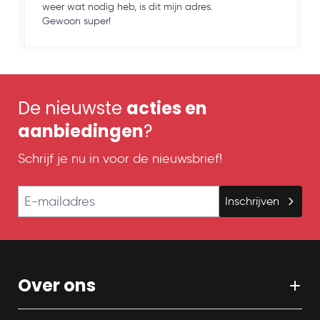
weer wat nodig heb, is dit mijn adres.
k
Gewoon super!
o
De nieuwste
acties en
aanbiedingen
?
Schrijf je nu in voor de nieuwsbrief!
E-mailadres
Inschrijven
Over ons