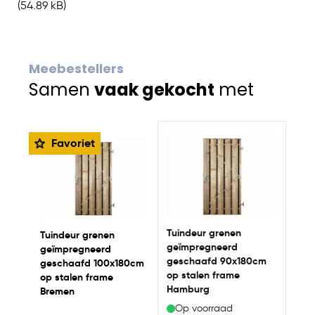
(54.89 kB)
Meebestellers
Samen
vaak gekocht
met
Navigating through the elements of the carousel is possib
Press to skip carousel
Press to go to carousel navigation
Favoriet
Afde
1
geï
180
Tuindeur grenen
Tuindeur grenen
geïmpregneerd
geïmpregneerd
geschaafd 90x180cm
geschaafd 100x180cm
op stalen frame
op stalen frame
Op
Hamburg
Bremen
Reg
€ 16
Op voorraad