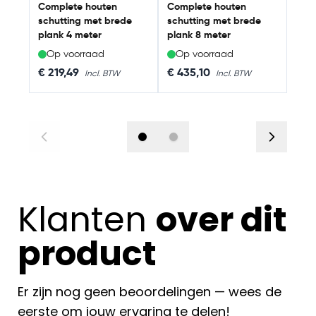
Complete houten
Complete houten
schutting met brede
schutting met brede
plank 4 meter
plank 8 meter
Op voorraad
Op voorraad
Op
As low as
As low as
As 
€ 219,49
€ 435,10
€ 6
Klanten
over dit
product
Er zijn nog geen beoordelingen — wees de
eerste om jouw ervaring te delen!