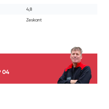
4,8
Zeskant
9 04