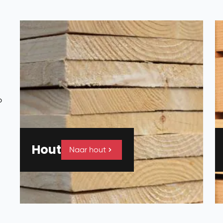
p
Hout
Naar hout