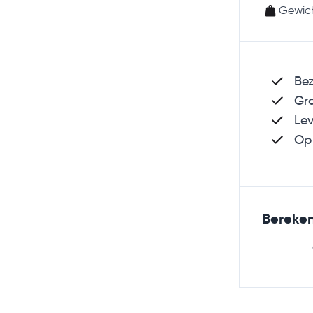
Gewich
Bez
Gra
Lev
Op 
Bereken