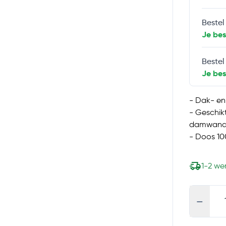
Bestel
Je be
Bestel
Je be
- Dak- en
- Geschik
damwand
- Doos 10
1-2 w
-