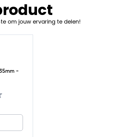
 product
te om jouw ervaring te delen!
8x35mm -
 coating