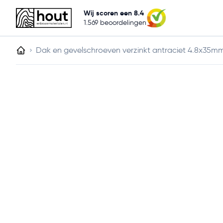
Gratis
Eigen levering
verzending vanaf 1750,-
binnen 4-7
Wij scoren een 8.4
1.569 beoordelingen
Hout
Tuinhout
Plaatmateriaal
Bouwmaterialen
Dak en gevelschroeven verzinkt antraciet 4.8x35mm