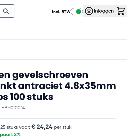
K
Nog
3
:
08
:
33
:
32
Klantenservice
Contact
Inloggen
Incl. BTW
Aanbiedingen
en gevelschroeven
inkt antraciet 4.8x35mm
os 100 stuks
e: HBM001064
€ 24,24
 25 stuks voor:
per stuk
spaart 2%