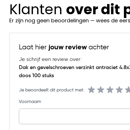
Klanten
over dit
Professionele dak- en gevelmontage
Technische specificaties
Er zijn nog geen beoordelingen — wees de eers
Type
Dak- en gevelschroef
Lengte
35 mm
Laat hier
jouw review
achter
Diameter
4,8 mm
Je schrijf een review over:
Materiaal
Staal
Dak en gevelschroeven verzinkt antraciet 4.
Oppervlaktebehandeling
doos 100 stuks
Verzinkt met antraciet
Boorkop
Zelfborend
Je beoordeelt dit product met:
Afdichting
EPDM ring
Voornaam
Verpakking
100 stuks
Bestel vandaag nog!