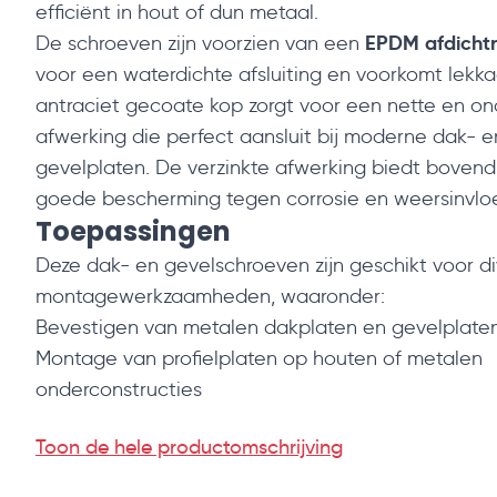
efficiënt in hout of dun metaal.
EPDM afdichtr
De schroeven zijn voorzien van een
voor een waterdichte afsluiting en voorkomt lekk
antraciet gecoate kop zorgt voor een nette en o
afwerking die perfect aansluit bij moderne dak- e
gevelplaten. De verzinkte afwerking biedt boven
goede bescherming tegen corrosie en weersinvlo
Toepassingen
Deze dak- en gevelschroeven zijn geschikt voor d
montagewerkzaamheden, waaronder:
Bevestigen van metalen dakplaten en gevelplate
Montage van profielplaten op houten of metalen
onderconstructies
Bevestigen van dak- en gevelbekleding bij overk
Toon de hele productomschrijving
schuren
Waterdichte bevestiging van buitenbekleding