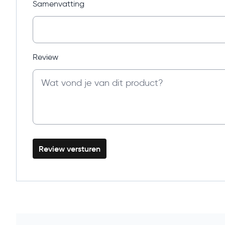
Samenvatting
dak- en gevelschroeven verzinkt antr
Kies voor de
mm (100 stuks)
en zorg voor een sterke, duurzame
waterdichte bevestiging van je dak- en gevelplat
Review
Review versturen