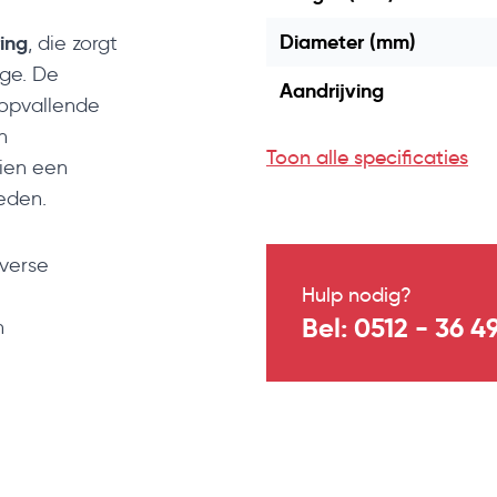
Diameter (mm)
ing
, die zorgt
age. De
Aandrijving
nopvallende
n
Toon alle specificaties
dien een
eden.
iverse
Hulp nodig?
Bel: 0512 - 36 4
n
appingen en