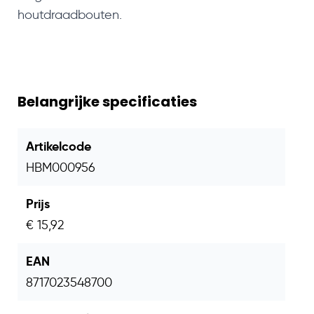
houtdraadbouten.
Belangrijke specificaties
Artikelcode
HBM000956
Prijs
€ 15,92
EAN
8717023548700