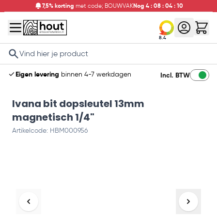
7,5% korting
met code; BOUWVAK
Nog
4
:
08
:
04
:
09
8.4
Search
Eigen levering
binnen 4-7 werkdagen
Incl. BTW
Ivana bit dopsleutel 13mm
magnetisch 1/4"
Artikelcode: HBM000956