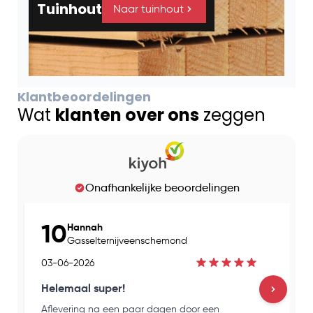
Tuinhout
Naar tuinhout
Klantbeoordelingen
Wat
klanten over ons
zeggen
Onafhankelijke beoordelingen
10
Hannah
Gasselternijveenschemond
03-06-2026
Helemaal super!
Aflevering na een paar dagen door een
H