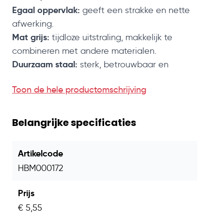
Egaal oppervlak:
geeft een strakke en nette
afwerking.
Mat grijs:
tijdloze uitstraling, makkelijk te
combineren met andere materialen.
Duurzaam staal:
sterk, betrouwbaar en
eenvoudig te monteren.
Technische specificaties
Toon de hele productomschrijving
Eigenschap
Waarde
Belangrijke specificaties
Type
Kruisheng licht model
Lengte
300 mm
Artikelcode
HBM000172
Breedte
35 mm
Dikte
2 mm
Prijs
€ 5,55
Kleur
Mat grijs