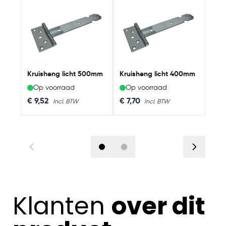
Kru
Kruisheng licht 500mm
Kruisheng licht 400mm
Op voorraad
Op voorraad
Op
€ 9,52
€ 7,70
€ 4
Klanten
over dit