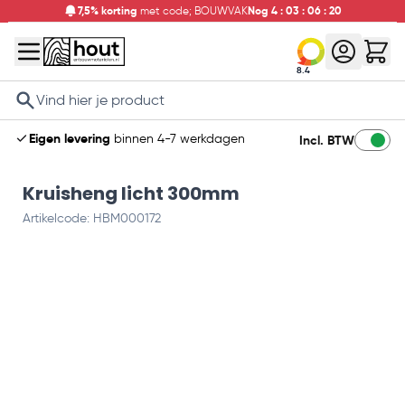
7,5% korting
met code; BOUWVAK
Nog
4
:
03
:
06
:
20
8.4
Search
Eigen levering
binnen 4-7 werkdagen
Incl. BTW
Kruisheng licht 300mm
Artikelcode: HBM000172