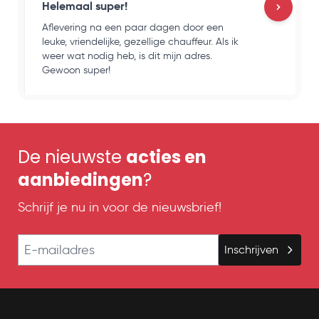
Helemaal super!
Aflevering na een paar dagen door een
H
leuke, vriendelijke, gezellige chauffeur. Als ik
e
weer wat nodig heb, is dit mijn adres.
k
Gewoon super!
o
De nieuwste
acties en
aanbiedingen
?
Schrijf je nu in voor de nieuwsbrief!
E-mailadres
Inschrijven