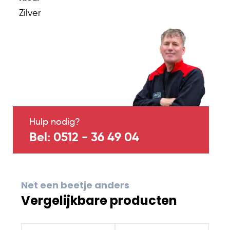
Zilver
Hulp nodig?
Bel: 0512 - 36 49 04
Net een beetje anders
Vergelijkbare producten
Navigating through the elements of the carousel is possib
Press to skip carousel
Press to go to carousel navigation