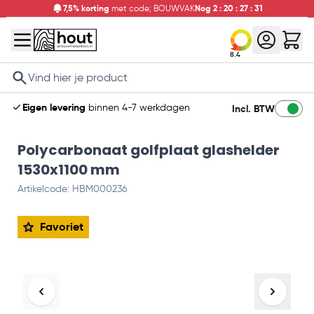
7,5% korting
met code; BOUWVAK
Nog
2
:
20
:
27
:
31
8.4
Search
Eigen levering
binnen 4-7 werkdagen
Incl. BTW
Polycarbonaat golfplaat glashelder
1530x1100 mm
Artikelcode: HBM000236
Favoriet