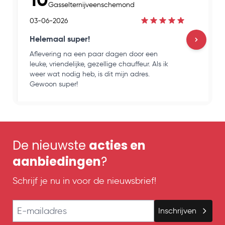
Gasselternijveenschemond
03-06-2026
Helemaal super!
Aflevering na een paar dagen door een
H
leuke, vriendelijke, gezellige chauffeur. Als ik
e
weer wat nodig heb, is dit mijn adres.
k
Gewoon super!
o
De nieuwste
acties en
aanbiedingen
?
Schrijf je nu in voor de nieuwsbrief!
E-mailadres
Inschrijven