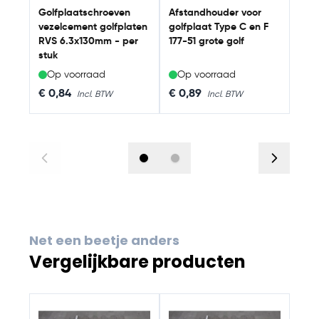
Golfplaatschroeven
Afstandhouder voor
vezelcement golfplaten
golfplaat Type C en F
RVS 6.3x130mm - per
177-51 grote golf
stuk
Op voorraad
Op voorraad
Op
€ 0,84
€ 0,89
€ 3
Net een beetje anders
Vergelijkbare producten
Navigating through the elements of the carousel is possib
Press to skip carousel
Press to go to carousel navigation
Hum