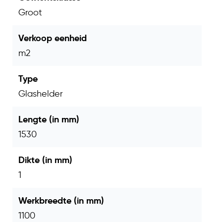
Groot
Enkelwandig
Materiaal
polycarbonaat
Verkoop eenheid
m2
Afmetingen
1530 x 1100 mm
Lichttransmissie
90%
Type
Glashelder
UV-
Ja, eenzijdig gecoat
bescherming
Lengte (in mm)
Lichtplaat, te combineren
1530
Toepassing
met vezelcement
golfplaten
Dikte (in mm)
1
Kleur
Glashelder
Verkoopeenheid
1 plaat
Werkbreedte (in mm)
Let op:
Laat de platen niet opgestapeld in
1100