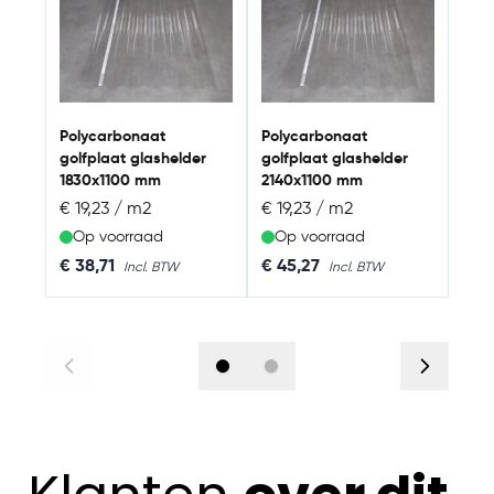
golf
153
Polycarbonaat
Polycarbonaat
golfplaat glashelder
golfplaat glashelder
1830x1100 mm
2140x1100 mm
€ 19,23 / m2
€ 19,23 / m2
Op voorraad
Op voorraad
Op
€ 38,71
€ 45,27
€ 2