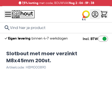
7,5% korting
met code; BOUWVAK
Nog
2
:
06
:
59
:
37
8.4
Search
Eigen levering
binnen 4-7 werkdagen
Incl. BTW
Slotbout met moer verzinkt
M8x45mm 200st.
Artikelcode: HBM000890