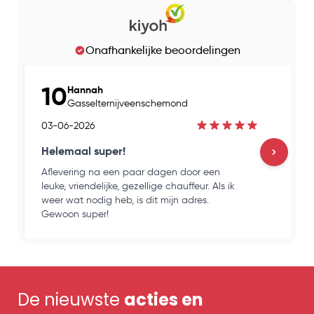
Onafhankelijke beoordelingen
10
Hannah
Gasselternijveenschemond
03-06-2026
Helemaal super!
Aflevering na een paar dagen door een
H
leuke, vriendelijke, gezellige chauffeur. Als ik
e
weer wat nodig heb, is dit mijn adres.
k
Gewoon super!
o
De nieuwste
acties en