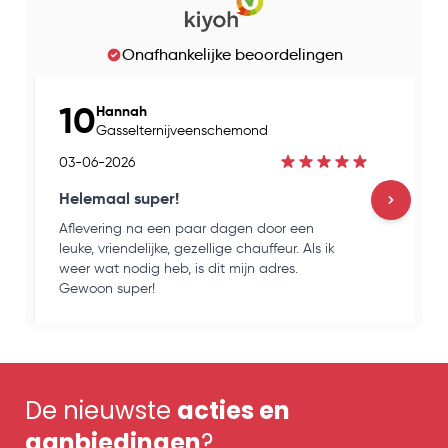
Onafhankelijke beoordelingen
10
Hannah
Gasselternijveenschemond
03-06-2026
Helemaal super!
Aflevering na een paar dagen door een
H
leuke, vriendelijke, gezellige chauffeur. Als ik
e
weer wat nodig heb, is dit mijn adres.
k
Gewoon super!
o
De nieuwste
acties en
aanbiedingen
?