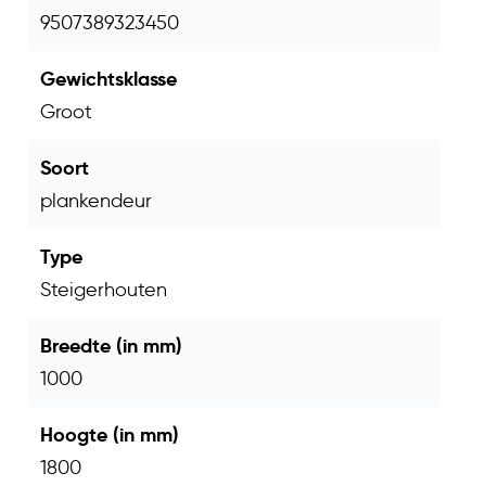
Technische specificaties
9507389323450
Type product
Schuttingdeur
Gewichtsklasse
Afmetingen b x
Groot
100 x 180 cm
h
Soort
Plankdikte /
plankendeur
17 x 140 mm
breedte
Type
Houtsoort
Grenen
Steigerhouten
Frame
Stalen frame
Breedte (in mm)
Afwerking
Zwart geïmpregneerd
1000
Bewerking
Geschaafd
Hoogte (in mm)
Bevestiging
RVS geschroefd
1800