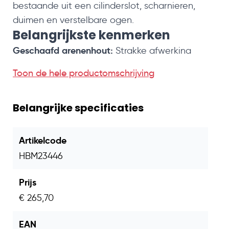
bestaande uit een cilinderslot, scharnieren,
duimen en verstelbare ogen.
Belangrijkste kenmerken
Geschaafd grenenhout:
Strakke afwerking
met een moderne uitstraling.
Toon de hele productomschrijving
Zwart geïmpregneerd:
Behandeld voor extra
bescherming tegen weersinvloeden.
Belangrijke specificaties
Stalen frame:
Zorgt voor extra stevigheid en
blijvende vormvastheid.
RVS geschroefd:
Roestvrij gemonteerd voor
Artikelcode
een nette, duurzame afwerking.
HBM23446
Inclusief sluitwerk:
Wordt standaard geleverd
met cilinderslot, scharnieren, duimen en
Prijs
verstelbare ogen.
€ 265,70
Links- en rechtsdraaiend:
Geschikt voor
montage in beide draairichtingen.
EAN