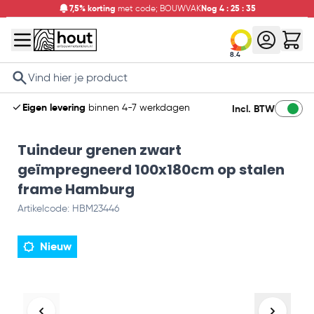
7,5% korting
met code; BOUWVAK
Nog
4
:
25
:
34
8.4
Search
Eigen levering
binnen 4-7 werkdagen
Incl. BTW
Tuindeur grenen zwart
geïmpregneerd 100x180cm op stalen
frame Hamburg
Artikelcode: HBM23446
Nieuw