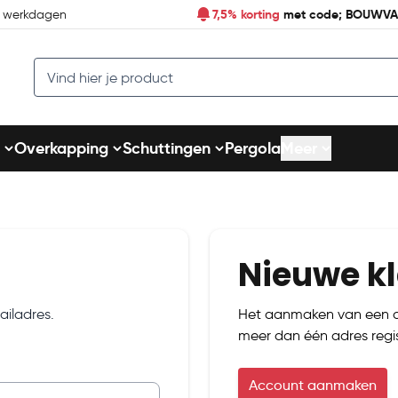
7,5% korting
met code; BOUWV
7 werkdagen
Search
Overkapping
Schuttingen
Pergola
Meer
Nieuwe k
iladres.
Het aanmaken van een ac
meer dan één adres regis
Account aanmaken