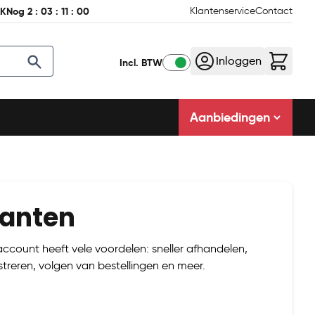
AK
Nog
2
:
03
:
11
:
00
Klantenservice
Contact
Inloggen
Incl. BTW
Aanbiedingen
lanten
count heeft vele voordelen: sneller afhandelen,
treren, volgen van bestellingen en meer.