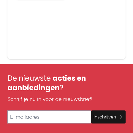
De nieuwste
acties en
aanbiedingen
?
Schrijf je nu in voor de nieuwsbrief!
E-mailadres
Inschrijven