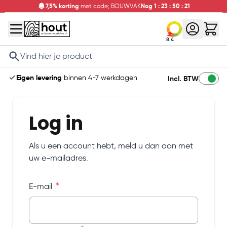
7,5% korting
met code; BOUWVAK
Nog
1
:
23
:
50
:
21
8.4
Search
Eigen levering
binnen 4-7 werkdagen
Incl. BTW
Log in
Als u een account hebt, meld u dan aan met
uw e-mailadres.
E-mail