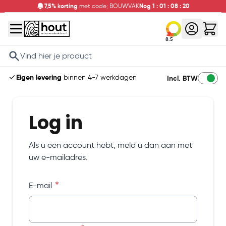
7,5% korting
met code; BOUWVAK
Nog
1
:
01
:
08
:
20
8.5
Search
Eigen levering
binnen 4-7 werkdagen
Incl. BTW
Log in
Als u een account hebt, meld u dan aan met
uw e-mailadres.
E-mail