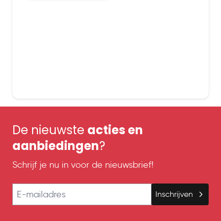
De nieuwste
acties en
aanbiedingen
?
Schrijf je nu in voor de nieuwsbrief!
E-mailadres
Inschrijven