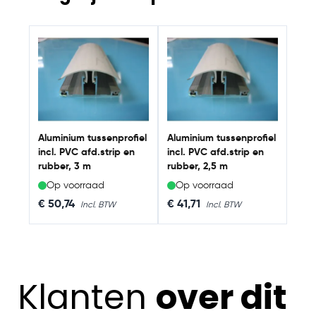
Navigating through the elements of the carousel is possib
Press to skip carousel
Aluminium tussenprofiel
Aluminium tussenprofiel
incl. PVC afd.strip en
incl. PVC afd.strip en
rubber, 3 m
rubber, 2,5 m
Op voorraad
Op voorraad
€ 50,74
€ 41,71
Klanten
over dit