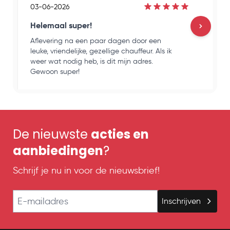
03-06-2026
Helemaal super!
Aflevering na een paar dagen door een
H
leuke, vriendelijke, gezellige chauffeur. Als ik
e
weer wat nodig heb, is dit mijn adres.
k
Gewoon super!
o
De nieuwste
acties en
aanbiedingen
?
Schrijf je nu in voor de nieuwsbrief!
E-mailadres
Inschrijven