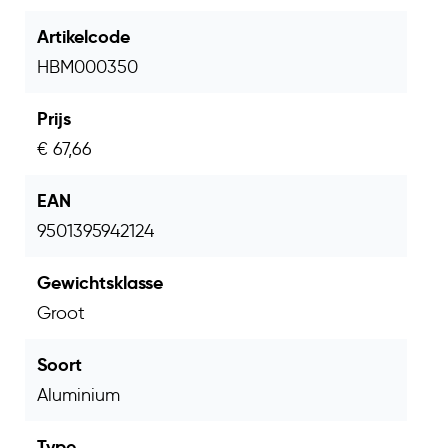
Artikelcode
HBM000350
Prijs
€ 67,66
EAN
9501395942124
Gewichtsklasse
Groot
Soort
Aluminium
Type