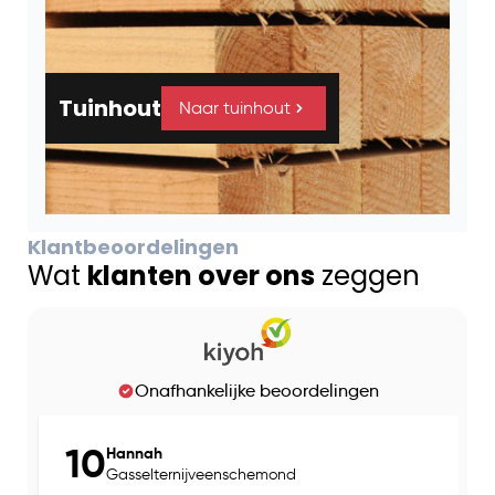
Tuinhout
Naar tuinhout
Klantbeoordelingen
Wat
klanten over ons
zeggen
Onafhankelijke beoordelingen
10
Hannah
Gasselternijveenschemond