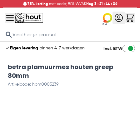
7,5% korting
met code; BOUWVAK
Nog
3
:
21
:
44
:
05
8.4
Search
Eigen levering
binnen 4-7 werkdagen
Incl. BTW
betra plamuurmes houten greep
80mm
Artikelcode: hbm0005239