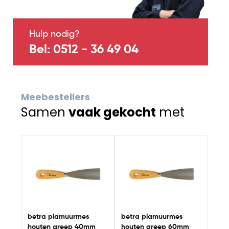
Hulp nodig?
Bel: 0512 - 36 49 04
Meebestellers
Samen
vaak gekocht
met
Navigating through the elements of the carousel is possib
Press to skip carousel
betra plamuurmes
betra plamuurmes
houten greep 40mm
houten greep 60mm