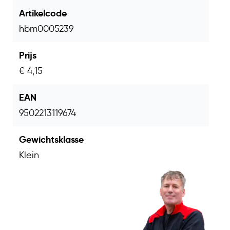
Artikelcode
hbm0005239
Prijs
€ 4,15
EAN
9502213119674
Gewichtsklasse
Klein