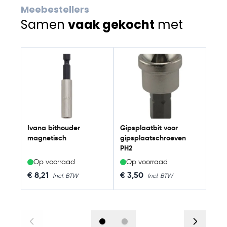
Meebestellers
Samen
vaak gekocht
met
Navigating through the elements of the carousel is possib
Press to skip carousel
Press to go to carousel navigation
Knau
Ivana bithouder
Gipsplaatbit voor
magnetisch
gipsplaatschroeven
PH2
Op voorraad
Op voorraad
Op
€ 8,21
€ 3,50
€ 2