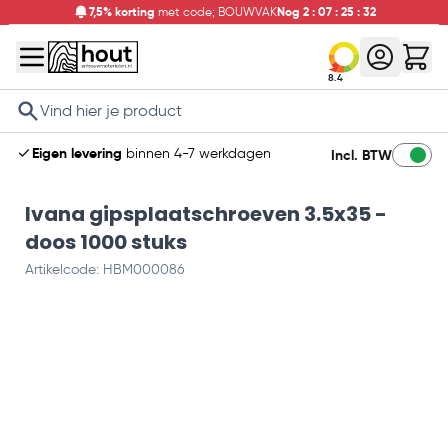
7,5% korting
met code; BOUWVAK
Nog
2
:
07
:
25
:
31
8.4
Search
Eigen levering
binnen 4-7 werkdagen
Incl. BTW
Ivana gipsplaatschroeven 3.5x35 -
doos 1000 stuks
Artikelcode: HBM000086