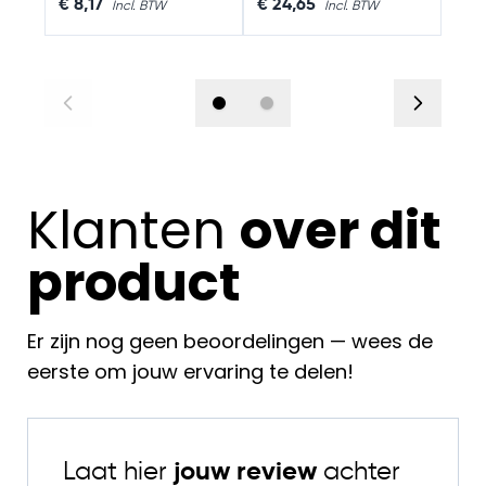
€ 8,17
€ 24,65
€ 8
Klanten
over dit
product
Er zijn nog geen beoordelingen — wees de
eerste om jouw ervaring te delen!
Laat hier
jouw review
achter