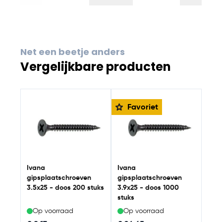
Net een beetje anders
Vergelijkbare producten
Navigating through the elements of the carousel is possib
Press to skip carousel
Press to go to carousel navigation
Iva
Favoriet
gip
3.5x
Ivana
Ivana
gipsplaatschroeven
gipsplaatschroeven
3.5x25 - doos 200 stuks
3.9x25 - doos 1000
stuks
Op voorraad
Op voorraad
Op