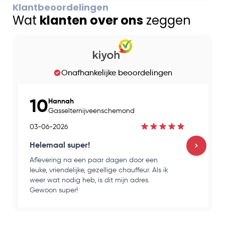
Klantbeoordelingen
Wat
klanten over ons
zeggen
Onafhankelijke beoordelingen
10
Hannah
Gasselternijveenschemond
03-06-2026
Helemaal super!
Aflevering na een paar dagen door een
H
leuke, vriendelijke, gezellige chauffeur. Als ik
e
weer wat nodig heb, is dit mijn adres.
k
Gewoon super!
o