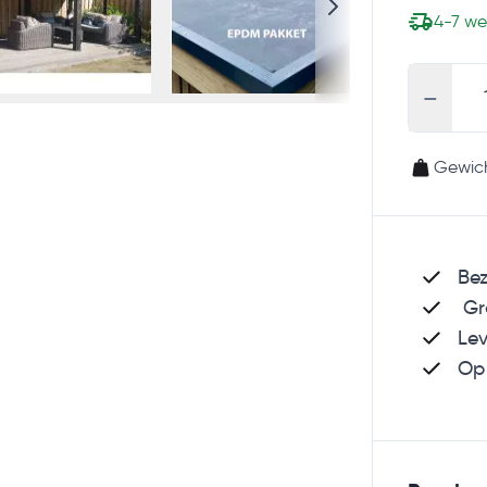
4-7 w
-
Gewich
Be
Gra
Lev
Op 