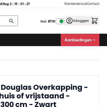
AK
Nog
2
:
15
:
01
:
26
Klantenservice
Contact
Inloggen
Incl. BTW
Aanbiedingen
Douglas Overkapping -
huis of vrijstaand -
300 cm - Zwart