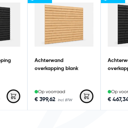
als
Je kunt de
ellen.
pping
Achterwand
Achterw
overkapping blank
overkap
m daktrim
daktrim
Op voorraad
Op voo
t open wanden
As low as
€ 399,62
As low as
€ 467,3
e complete
tten zijn
uitvoeringen.