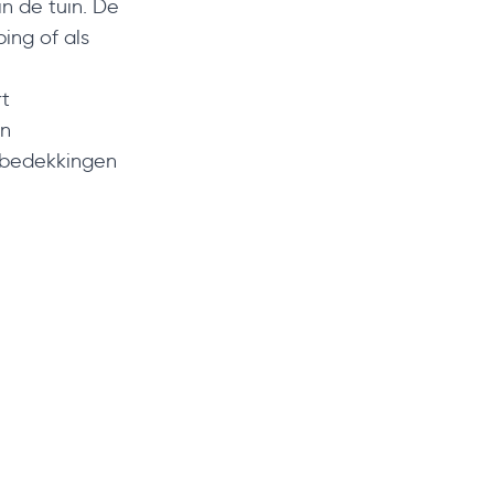
n de tuin. De
ping of als
rt
en
kbedekkingen
veranda aan
e af te