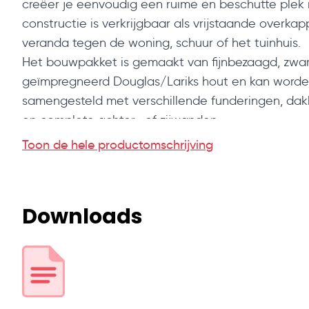
creëer je eenvoudig een ruime en beschutte plek i
constructie is verkrijgbaar als vrijstaande overkap
veranda tegen de woning, schuur of het tuinhuis.
Het bouwpakket is gemaakt van fijnbezaagd, zwa
geïmpregneerd Douglas/Lariks hout en kan word
samengesteld met verschillende funderingen, da
en complete achter- of zijwanden.
Belangrijkste kenmerken
Toon de hele productomschrijving
Afmeting:
500 cm breed en 300 cm diep.
Uitvoering:
Keuze uit vrijstaande overkapping of 
huis.
Downloads
Materiaal:
Fijnbezaagd Douglas/Lariks hout, zwart
geïmpregneerd.
Staanders:
300 cm lang en op de gewenste hoogt
zagen.
Zelf samenstellen:
Verschillende funderingen en