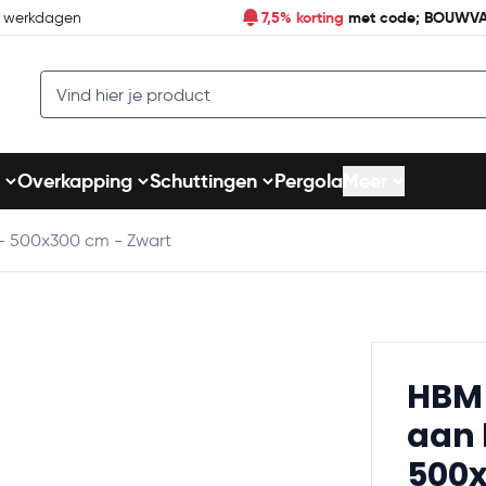
7,5% korting
met code; BOUWV
7 werkdagen
Search
Overkapping
Schuttingen
Pergola
Meer
 - 500x300 cm - Zwart
HBM 
aan 
500x