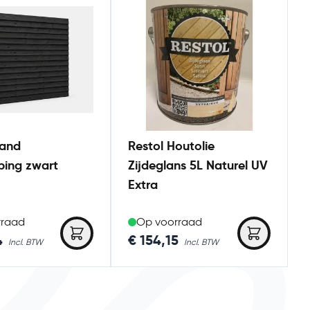
and
Restol Houtolie
ping zwart
Zijdeglans 5L Naturel UV
Extra
rraad
Op voorraad
4
€ 154,15