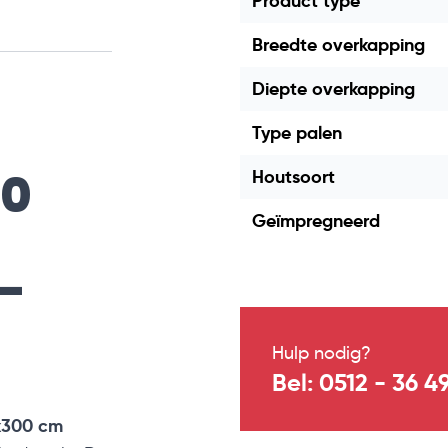
Product type
Breedte overkapping
Diepte overkapping
Type palen
00
Houtsoort
Geïmpregneerd
–
Hulp nodig?
Bel: 0512 - 36 4
x300 cm