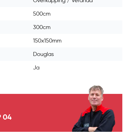
Overkapping / Veranda
500cm
300cm
150x150mm
Douglas
Ja
9 04