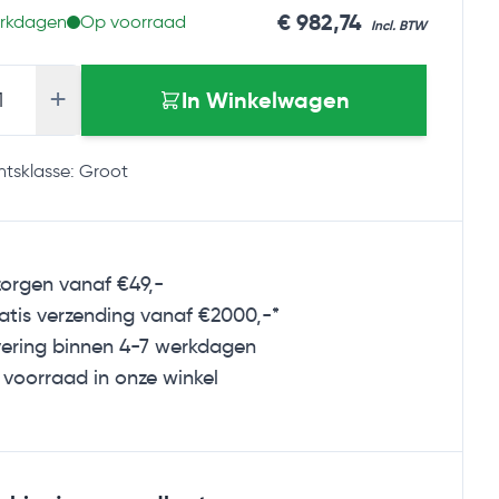
As low as
€ 982,74
erkdagen
Op voorraad
+
In Winkelwagen
tsklasse: Groot
zorgen vanaf €49,-
tis verzending vanaf €2000,-*
ering binnen 4-7 werkdagen
voorraad in onze winkel