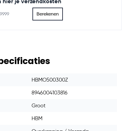
 hier je verzendkosten
Berekenen
pecificaties
HBMO500300Z
8946004103816
Groot
HBM