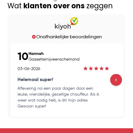
Wat
klanten over ons
zeggen
Onafhankelijke beoordelingen
10
Hannah
Gasselternijveenschemond
03-06-2026
Helemaal super!
Aflevering na een paar dagen door een
H
leuke, vriendelijke, gezellige chauffeur. Als ik
e
weer wat nodig heb, is dit mijn adres.
k
Gewoon super!
o