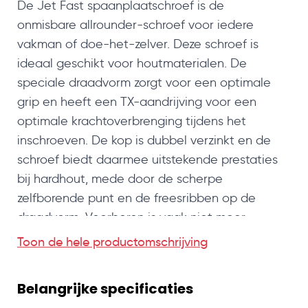
De Jet Fast spaanplaatschroef is de
onmisbare allrounder-schroef voor iedere
vakman of doe-het-zelver. Deze schroef is
ideaal geschikt voor houtmaterialen. De
speciale draadvorm zorgt voor een optimale
grip en heeft een TX-aandrijving voor een
optimale krachtoverbrenging tijdens het
inschroeven. De kop is dubbel verzinkt en de
schroef biedt daarmee uitstekende prestaties
bij hardhout, mede door de scherpe
zelfborende punt en de freesribben op de
draadvorm. Voorboren is vaak niet meer
nodig en het splijten van hout is verleden tijd!
Toon de hele productomschrijving
Er is maar weinig kracht nodig om de schroef
in het hout te draaien en de bitjes passen
Belangrijke specificaties
perfect.