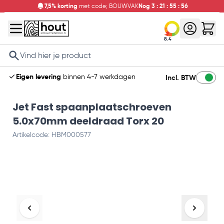
7,5% korting
met code; BOUWVAK
Nog
3
:
21
:
55
:
55
8.4
Search
Eigen levering
binnen 4-7 werkdagen
Incl. BTW
Jet Fast spaanplaatschroeven
5.0x70mm deeldraad Torx 20
Artikelcode: HBM000577