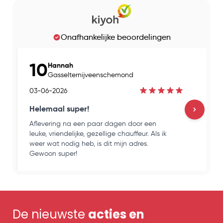
Onafhankelijke beoordelingen
10
Hannah
Gasselternijveenschemond
03-06-2026
Helemaal super!
Aflevering na een paar dagen door een
H
leuke, vriendelijke, gezellige chauffeur. Als ik
e
weer wat nodig heb, is dit mijn adres.
k
Gewoon super!
o
De nieuwste
acties en