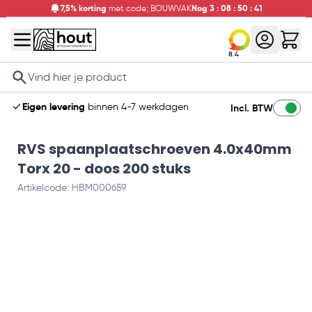
7,5% korting
met code; BOUWVAK
Nog
3
:
08
:
50
:
40
8.4
Search
Eigen levering
binnen 4-7 werkdagen
Incl. BTW
RVS spaanplaatschroeven 4.0x40mm
Torx 20 - doos 200 stuks
Artikelcode: HBM000659