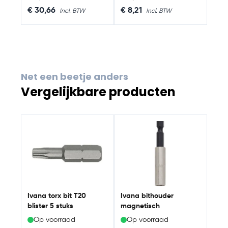
€ 30,66
€ 8,21
Net een beetje anders
Vergelijkbare producten
Navigating through the elements of the carousel is possib
Press to skip carousel
Ivana torx bit T20
Ivana bithouder
blister 5 stuks
magnetisch
Op voorraad
Op voorraad