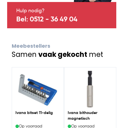
Hulp nodig?
Bel: 0512 - 36 49 04
Meebestellers
Samen
vaak gekocht
met
Navigating through the elements of the carousel is possib
Press to skip carousel
Ivana bitset 11-delig
Ivana bithouder
magnetisch
Op voorraad
Op voorraad