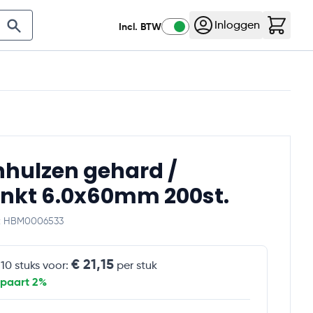
K
Nog
3
:
08
:
26
:
40
Klantenservice
Contact
Inloggen
Incl. BTW
Aanbiedingen
hulzen gehard /
inkt 6.0x60mm 200st.
e: HBM0006533
€ 21,15
 10 stuks voor:
per stuk
spaart 2%