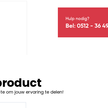
Hulp nodig?
Bel: 0512 - 36 4
 product
te om jouw ervaring te delen!
00 stuks)
toe
verankering.