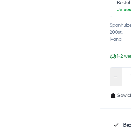
Bestel
Je be
Spanhulze
200st.
Ivana
1-2 w
-
Gewich
Bez