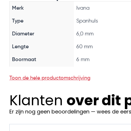
Merk
Ivana
Type
Spanhuls
Diameter
6,0 mm
Lengte
60 mm
Boormaat
6 mm
Materiaal
Gehard staal
Toon de hele productomschrijving
Oppervlaktebehandeling
Verzinkt
Klanten
over dit
Verpakking
200 stuks
Bestel vandaag nog!
Er zijn nog geen beoordelingen — wees de eers
spanhulzen gehard verzinkt 6,0x60 mm (2
Voeg de
aan je bestelling voor een snelle en betrouwbare 