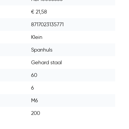
€ 21,58
8717023135771
Klein
Spanhuls
Gehard staal
60
6
M6
200