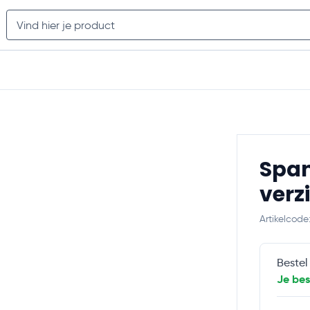
7,5% korting
met code; BOUWVA
 werkdagen
Search
Overkapping
Schuttingen
Pergola
Meer
Span
verz
Artikelcod
Bestel
Je be