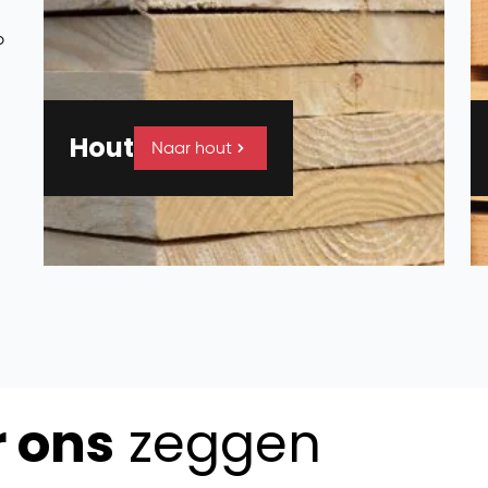
p
Hout
Naar hout
r ons
zeggen