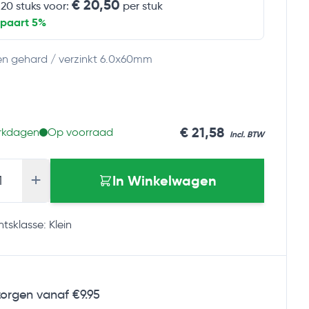
€ 20,50
 20 stuks voor:
per stuk
spaart 5%
n gehard / verzinkt 6.0x60mm
€ 21,58
erkdagen
Op voorraad
+
In Winkelwagen
tsklasse: Klein
orgen vanaf €9.95