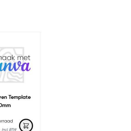
ven Template
00mm
orraad