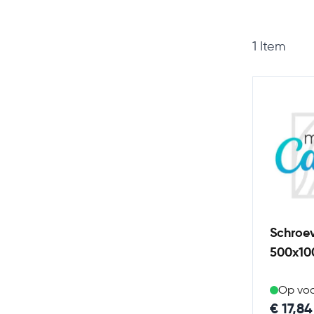
1
Item
Schroe
500x1
Op vo
€ 17,84