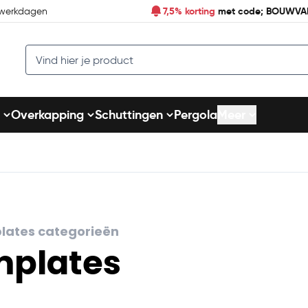
7,5% korting
met code; BOUWVA
 werkdagen
Search
Overkapping
Schuttingen
Pergola
Meer
plates categorieën
plates