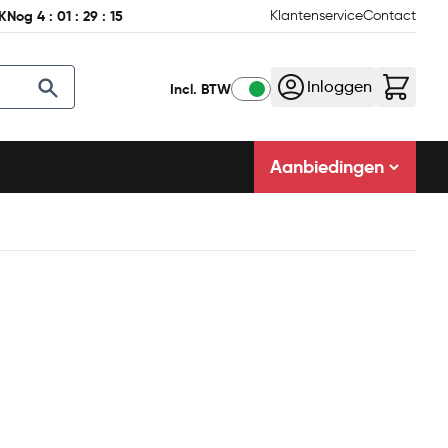
K
Nog
4
:
01
:
29
:
14
Klantenservice
Contact
Inloggen
Incl. BTW
Aanbiedingen