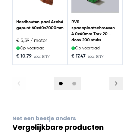
Torx
Hardhouten paal Azobé
RVS
gepunt 60x60x2000mm
spaanplaatschroeven
4.0x40mm Torx 20 -
doos 200 stuks
€ 5,39 / meter
Op voorraad
Op voorraad
Op
As 
€ 10,79
€ 17,47
€ 9,
Net een beetje anders
Vergelijkbare producten