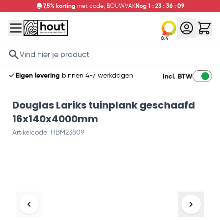
7,5% korting
met code; BOUWVAK
Nog
1
:
23
:
36
:
09
8.4
Search
Eigen levering
binnen 4-7 werkdagen
Incl. BTW
Douglas Lariks tuinplank geschaafd
16x140x4000mm
Artikelcode: HBM23809