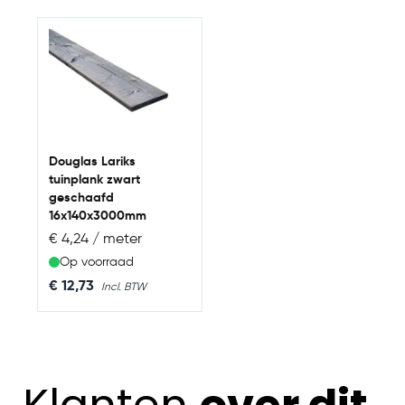
Navigating through the elements of the carousel is possib
Press to skip carousel
Douglas Lariks
tuinplank zwart
geschaafd
16x140x3000mm
€ 4,24 / meter
Op voorraad
€ 12,73