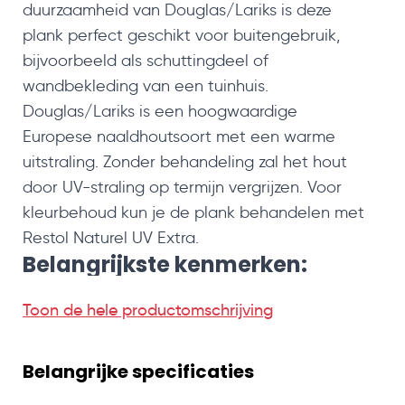
duurzaamheid van Douglas/Lariks is deze
plank perfect geschikt voor buitengebruik,
bijvoorbeeld als schuttingdeel of
wandbekleding van een tuinhuis.
Douglas/Lariks is een hoogwaardige
Europese naaldhoutsoort met een warme
uitstraling. Zonder behandeling zal het hout
door UV-straling op termijn vergrijzen. Voor
kleurbehoud kun je de plank behandelen met
Restol Naturel UV Extra.
Belangrijkste kenmerken:
Glad geschaafd:
Voor een nette, moderne
Toon de hele productomschrijving
afwerking
Onbehandeld:
Makkelijk zelf af te werken, of
juist natuurlijk laten vergrijzen
Belangrijke specificaties
Duurzaam & sterk:
Geschikt voor langdurig