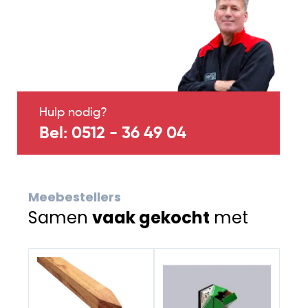
Hulp nodig?
Bel: 0512 - 36 49 04
Meebestellers
Samen
vaak gekocht
met
Navigating through the elements of the carousel is possib
Press to skip carousel
Press to go to carousel navigation
Jet 
spa
4.0