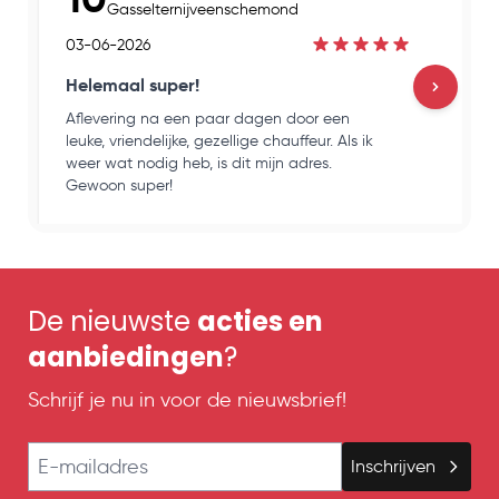
Gasselternijveenschemond
03-06-2026
Helemaal super!
Aflevering na een paar dagen door een
H
leuke, vriendelijke, gezellige chauffeur. Als ik
e
weer wat nodig heb, is dit mijn adres.
k
Gewoon super!
o
De nieuwste
acties en
aanbiedingen
?
Schrijf je nu in voor de nieuwsbrief!
E-mailadres
Inschrijven